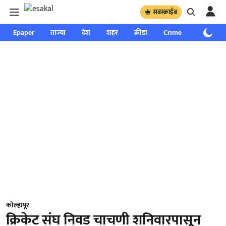
सबस्क्राईब
Epaper
ताज्या
देश
शहर
क्रीडा
Crime
साप्ताहिक
कोल्हापूर
क्रिकेट संघ निवड चाचणी शनिवारपासून