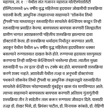
महागाव, ता. १ ः येथील संत गजानन महाराज मल्टिस्पेशालिटी
हॉस्पिटलमध्ये ७५ वर्षीय वृद्ध महिलेच्या हृदयावर जोखमीची शस्त्रक्रिया
यशस्वी केली. आधुनिक तंत्रज्ञानाच्या साहाय्याने ''शॉकवेव लिथो
ट्रीपसी''च्या माध्यमातून रक्तवाहिनीत साचलेले कॅल्शियम काढून तिन्ही
रक्तवाहिन्या प्रवाहित केल्या. बायपासला बायपास करणारी जिल्ह्यातील
ग्रामीण भागात अशाप्रकारची पहिलीच शस्त्रक्रिया झाल्याचा दावा
डॉक्टरांनी केला. ही शस्त्रक्रिया धर्मादाय निधीतून करण्यात आली.
अडकूर येथील येथील ७५ वर्षीय वृद्ध महिलेला हृदयविकार धक्का
बसल्याने रुग्णालयात दाखल केले होते. रुग्णाच्या हृदयाला रक्तपुरवठा
करणाऱ्या तिन्ही वाहिन्या कॅल्शियमने भरलेल्या होत्या. त्यातील मुख्य
रक्तवाहिनी ९० तर इतर दोन्ही ९५ टक्के बंद होते. बायपासची शस्त्रक्रिया
करणे शक्य नव्हते. अशावेळी येथील तज्ज्ञ व अनुभवी डॉक्टरांच्या
पथकाने शॉकवेव लिथो ट्रीपसी या आधुनिक तंत्रज्ञानाद्वारे रक्तवाहिनीत
साचलेले कॅल्शियम फोडण्यासाठी मुंबईहून खास यंत्र मागविण्यात आले.
त्याच्या साहाय्याने बायपासला बायपास करणारी अतिशय गुंतागुंतीची
शस्त्रक्रिया तीन ते साडेतीन तास करून रुग्णाला जीवदान दिले. यासाठी
तज्ज्ञ डॉ. शेखर भिसे, डॉ. प्रियंका पाटील, डॉ. विनायक कांबळे, डॉ. रोहिणी