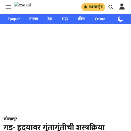
सबस्क्राईब
Epaper
ताज्या
देश
शहर
क्रीडा
Crime
साप्ताहिक
कोल्हापूर
गड- ह्रदयावर गुंतागुंतीची शस्त्रक्रिया