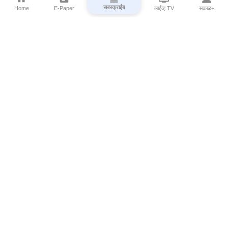
सबस्क्राईब
Home
E-Paper
लाईव्ह TV
सकाळ+
⌄
Marathi News
⌄
About Esakal
⌄
Digital Products
⌄
Sakal Programs
⌄
Print Products