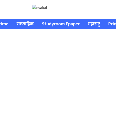
rime
साप्ताहिक
Studyroom Epaper
महाराष्ट्र
Pri