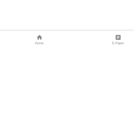
Home
E-Paper
Follow Us
Marathi News