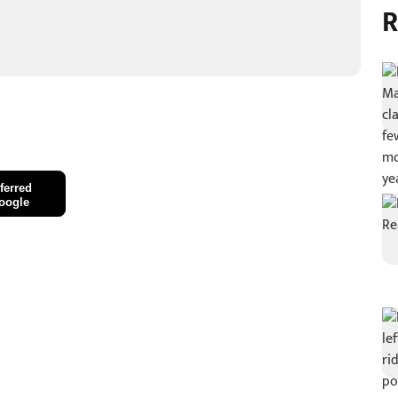
R
ferred
oogle