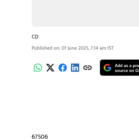
CD
Published on
:
01 June 2025, 7:14 am
IST
Add as a pre
source on G
67506