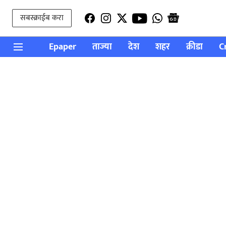
सबस्क्राईब करा
Epaper
ताज्या
देश
शहर
क्रीडा
C