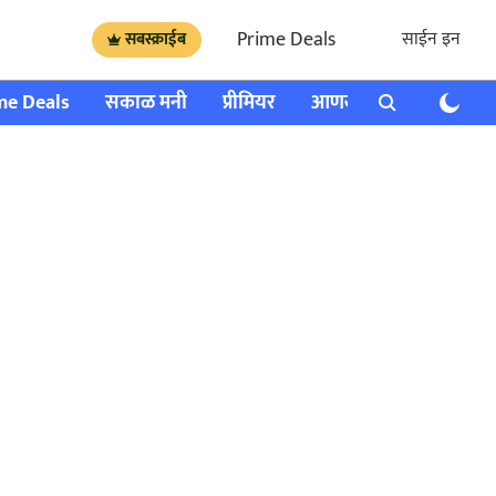
Prime Deals
साईन इन
सबस्क्राईब
me Deals
सकाळ मनी
प्रीमियर
आणखी
राशी भविष्य