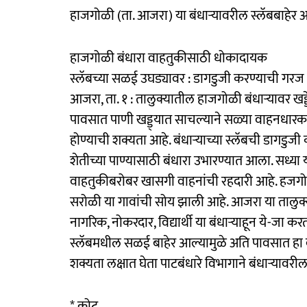
हाजगोळी (ता. आजरा) या बंधाऱ्यावरील स्लॅबबाहेर
हाजगोळी बंधारा वाहतुकीसाठी धोकादायक
स्लॅबच्या सळई उघड्यावर : डागडुजी करण्याची गरज
आजरा, ता. १ : तालुक्यातील हाजगोळी बंधाऱ्यावर खड्
पावसात पाणी खड्ड्यात साचल्याने सळ्या वाहनधारका
होण्याची शक्यता आहे. बंधाऱ्याच्या स्लॅबची डागडुज
शेतीच्या पाण्यासाठी बंधारा उभारण्यात आला. सध्या
वाहतुकीबरोबर खासगी वाहनांची रहदारी आहे. हजगोळी खु
सरोळी या गावांची सोय झाली आहे. आजरा या तालुक्य
नागरिक, नोकरदार, विद्यार्थी या बंधाऱ्याहून ये-जा कर
स्लॅबमधील सळई बाहेर आल्यामुळे अति पावसात हा ब
शक्यता लक्षात घेता पाटबंधारे विभागाने बंधाऱ्यावर
* कोट