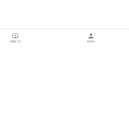
लाईव्ह TV
सकाळ+
l Programs
Print Products