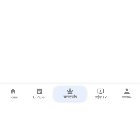
सबस्क्राईब
Home
E-Paper
लाईव्ह TV
सकाळ+