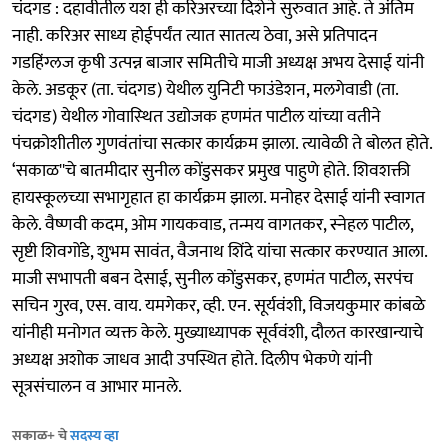
चंदगड : दहावीतील यश ही करिअरच्या दिशेने सुरुवात आहे. ते अंतिम
नाही. करिअर साध्य होईपर्यंत त्यात सातत्य ठेवा, असे प्रतिपादन
गडहिंग्लज कृषी उत्पन्न बाजार समितीचे माजी अध्यक्ष अभय देसाई यांनी
केले. अडकूर (ता. चंदगड) येथील युनिटी फाउंडेशन, मलगेवाडी (ता.
चंदगड) येथील गोवास्‍थित उद्योजक हणमंत पाटील यांच्या वतीने
पंचक्रोशीतील गुणवंतांचा सत्कार कार्यक्रम झाला. त्यावेळी ते बोलत होते.
‘सकाळ''चे बातमीदार सुनील कोंडुसकर प्रमुख पाहुणे होते. शिवशक्ती
हायस्कूलच्या सभागृहात हा कार्यक्रम झाला. मनोहर देसाई यांनी स्वागत
केले. वैष्णवी कदम, ओम गायकवाड, तन्मय वागतकर, स्नेहल पाटील,
सृष्टी शिवगोंडे, शुभम सावंत, वैजनाथ शिंदे यांचा सत्कार करण्यात आला.
माजी सभापती बबन देसाई, सुनील कोंडुसकर, हणमंत पाटील, सरपंच
सचिन गुरव, एस. वाय. यमगेकर, व्ही. एन. सूर्यवंशी, विजयकुमार कांबळे
यांनीही मनोगत व्यक्त केले. मुख्याध्यापक सूर्ववंशी, दौलत कारखान्याचे
अध्यक्ष अशोक जाधव आदी उपस्थित होते. दिलीप भेकणे यांनी
सूत्रसंचालन व आभार मानले.
सकाळ+ चे
सदस्य व्हा