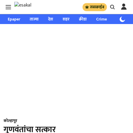
सबस्क्राईब
Epaper
ताज्या
देश
शहर
क्रीडा
Crime
साप्ताहिक
कोल्हापूर
गुणवंतांचा सत्कार