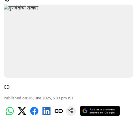
CD
Published on
:
16 June 2025, 6:03 pm
IST
Add as a preferred
source on Google