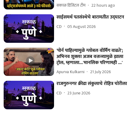
सकाळ डिजिटल टीम
22 hours ago
साईसमर्थ पतसंस्थेचे बारामतीत उद्‌घाटन
CD
05 August 2026
'पोर्न पाहिल्यामुळे ग्लोबल वॉर्मिंग वाढते';
अभिनव शुक्ला अजब वक्तव्यामुळे झाला
ट्रोल, म्हणाला...'मानसिक परिणामही ...'
Apurva Kulkarni
21 July 2026
राजगुरुनगर क्रीडा संकुलाचे रोहित्र चोरीला
CD
23 June 2026