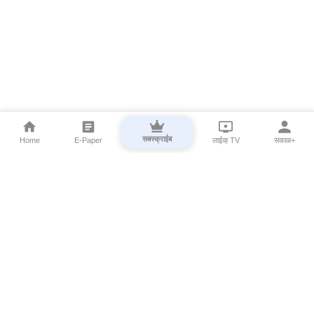
सबस्क्राईब
Home
E-Paper
लाईव्ह TV
सकाळ+
⌄
Marathi News