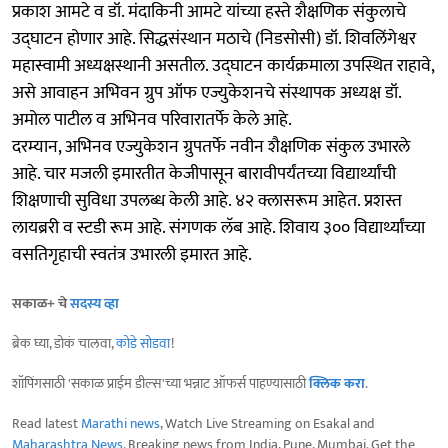
प्रकाश आमटे व डॉ. मंदाकिनी आमटे यांच्या हस्ते शैक्षणिक संकुलाचे
उद्‌घाटन होणार आहे. सिद्धसंस्थान मठाचे (निडसोसी) डॉ. शिवलिंगेश्वर
महास्वामी अध्यक्षस्थानी असतील. उद्‌घाटन कार्यक्रमाला उपस्थित राहावे,
असे आवाहन अभिवन ग्रुप ऑफ एज्युकेशनचे संस्थापक अध्यक्ष डॉ.
अमोल पाटील व अभिनव परिवारातर्फे केले आहे.
दरम्यान, अभिनव एज्युकेशन ग्रुपतर्फे नवीन शैक्षणिक संकुल उभारले
आहे. चार मजली इमारतीत केजीपासून बारावीपर्यंतच्या विद्यार्थ्यांची
शिक्षणाची सुविधा उपलब्ध केली आहे. ४२ क्लासरूम आहेत. प्रशस्त
लायब्ररी व स्टडी रूम आहे. संगणक लॅब आहे. शिवाय ३०० विद्यार्थ्यांच्या
वसतिगृहाची स्वतंत्र उभारली इमारत आहे.
सकाळ+ चे
सदस्य व्हा
ब्रेक घ्या, डोकं चालवा,
कोडे सोडवा
!
शॉपिंगसाठी 'सकाळ प्राईम डील्स'च्या भन्नाट ऑफर्स पाहण्यासाठी
क्लिक करा
.
Read latest
Marathi news
, Watch Live Streaming on Esakal and
Maharashtra News
. Breaking news from India, Pune, Mumbai. Get the