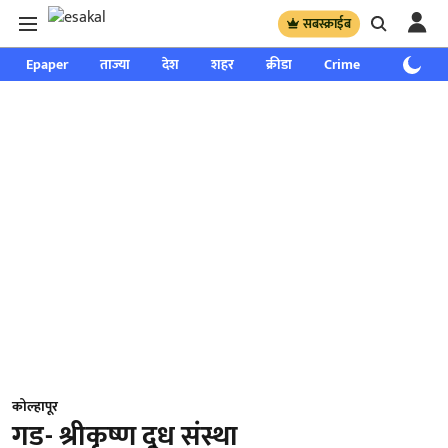
सबस्क्राईब
Epaper
ताज्या
देश
शहर
क्रीडा
Crime
साप्ताहिक
कोल्हापूर
गड- श्रीकृष्ण दूध संस्था