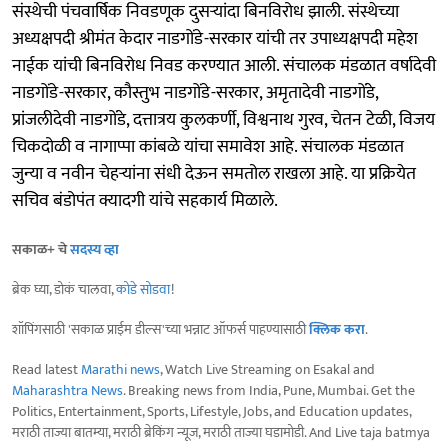
संस्थेची पंचवार्षिक निवडणूक दुसऱ्यांदा बिनविरोध झाली. संस्थेच्या
अध्यक्षपदी श्रीमंत केदार नाडगोंडे-सरकार यांची तर उपाध्यक्षपदी महेश
नाईक यांची बिनविरोध निवड करण्यात आली. संचालक मंडळात वर्षादेवी
नाडगोंडे-सरकार, कौस्तुभ नाडगोंडे-सरकार, अमृतादेवी नाडगोंडे,
प्रांजलीदेवी नाडगोंडे, दत्तात्रय कुलकर्णी, विश्वनाथ गुरव, चेतन टेळी, विजय
चिकदोळी व नागाप्पा कांबळे यांचा समावेश आहे. संचालक मंडळात
जुन्या व नवीन चेहऱ्यांना संधी देऊन समतोल राखला आहे. या प्रक्रियेत
सचिव बंडोपंत क्यादगी यांचे सहकार्य मिळाले.
सकाळ+ चे
सदस्य व्हा
ब्रेक घ्या, डोकं चालवा,
कोडे सोडवा
!
शॉपिंगसाठी 'सकाळ प्राईम डील्स'च्या भन्नाट ऑफर्स पाहण्यासाठी
क्लिक करा
.
Read latest
Marathi news
, Watch Live Streaming on Esakal and
Maharashtra News
. Breaking news from India, Pune, Mumbai. Get the
Politics, Entertainment, Sports, Lifestyle, Jobs, and Education updates,
मराठी ताज्या बातम्या, मराठी ब्रेकिंग न्यूज, मराठी ताज्या घडामोडी. And Live taja batmya