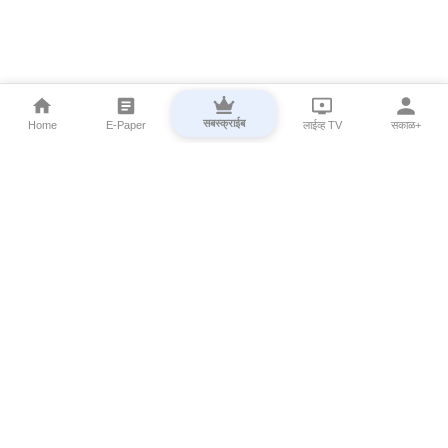
सबस्क्राईब
Home
E-Paper
लाईव्ह TV
सकाळ+
⌄
Marathi News
⌄
About Esakal
⌄
Digital Products