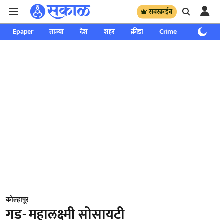
सबस्क्राईब
Epaper
ताज्या
देश
शहर
क्रीडा
Crime
साप्ताहिक
कोल्हापूर
गड- महालक्ष्मी सोसायटी