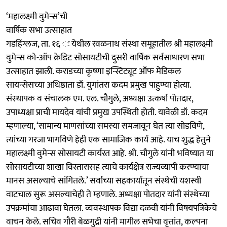
‘महालक्ष्मी वुमेन्स’ची
वार्षिक सभा उत्साहात
गडहिंग्लज, ता. १६ ः येथील रवळनाथ संस्था समूहातील श्री महालक्ष्मी
वुमेन्स को-ऑप क्रेडिट सोसायटीची दुसरी वार्षिक सर्वसाधारण सभा
उत्साहात झाली. कराडच्या कृष्णा इन्स्टिट्यूट ऑफ मेडिकल
सायन्सेसच्या अधिष्ठाता डॉ. युगांतरा कदम प्रमुख पाहुण्या होत्या.
संस्थापक व संचालक एम. एल. चौगुले, अध्यक्षा उत्कर्षा पोतदार,
उपाध्यक्षा प्राची मायदेव यांची प्रमुख उपस्थिती होती. यावेळी डॉ. कदम
म्हणाल्या, ‘सामान्य माणसांच्या समस्या समजावून घेत त्या सोडविणे,
त्यांच्या गरजा भागविणे हेही एक सामाजिक कार्य आहे. याच शुद्ध हेतुने
महालक्ष्मी वुमेन्स सोसायटी कार्यरत आहे. श्री. चौगुले यांनी भविष्यात या
सोसायटीच्या शाखा विस्तारासह त्याचे कार्यक्षेत्र राज्यव्यापी करण्याचा
मानस असल्याचे सांगितले.’ सर्वांच्या सहकार्यातून संस्थेची यशस्वी
वाटचाल सुरू असल्याचेही ते म्हणाले. अध्यक्षा पोतदार यांनी संस्थेच्या
उपक्रमांचा आढावा घेतला. व्यवस्थापक विद्या दळवी यांनी विषयपत्रिकेचे
वाचन केले. सचिव गौरी बेळगुद्री यांनी मागील सभेचा वृत्तांत, कल्पना