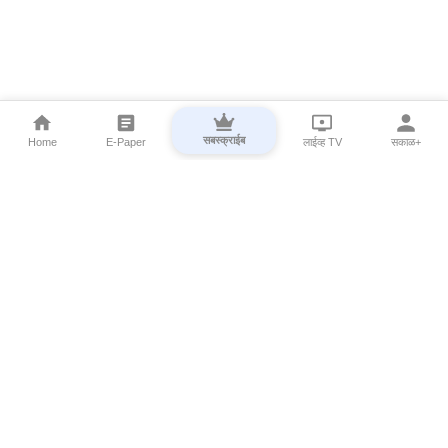
सबस्क्राईब
Home
E-Paper
लाईव्ह TV
सकाळ+
⌄
Marathi News
⌄
About Esakal