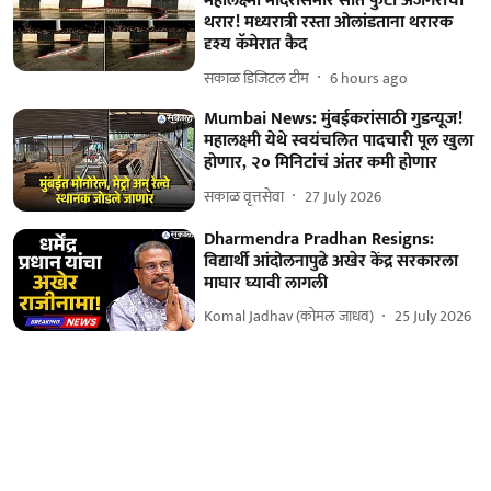
महालक्ष्मी मंदिरासमोर सात फुटी अजगराचा
थरार! मध्यरात्री रस्ता ओलांडताना थरारक
दृश्य कॅमेरात कैद
सकाळ डिजिटल टीम
6 hours ago
Mumbai News: मुंबईकरांसाठी गुडन्यूज!
महालक्ष्मी येथे स्वयंचलित पादचारी पूल खुला
होणार, २० मिनिटांचं अंतर कमी होणार
सकाळ वृत्तसेवा
27 July 2026
Dharmendra Pradhan Resigns:
विद्यार्थी आंदोलनापुढे अखेर केंद्र सरकारला
माघार घ्यावी लागली
Komal Jadhav (कोमल जाधव)
25 July 2026