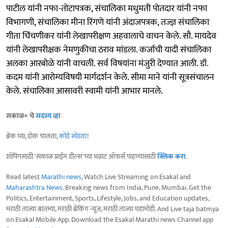
पाटील यांनी नफा-तोटापत्रक, संचालिका मधुमती पोतदार यांनी नफा
विभागणी, संचालिका मीना रिंगणे यांनी अंदाजपत्रक, तज्ज्ञ संचालिका
गीता चिंचणीकर यांनी लेखापरीक्षण अहवालाचे वाचन केले. सौ. मायदेव
यांनी लेखापरीक्षक नेमणुकीचा ठराव मांडला. कर्जाची यादी संचालिका
अलका आरबोळे यांनी वाचली. सर्व विषयांना मंजुरी देण्यात आली. डॉ.
कदम यांनी आरोग्यविषयी मार्गदर्शन केले. सीमा माने यांनी सूत्रसंचालन
केले. संचालिका आसावरी स्वामी यांनी आभार मानले.
सकाळ+ चे
सदस्य व्हा
ब्रेक घ्या, डोकं चालवा,
कोडे सोडवा
!
शॉपिंगसाठी 'सकाळ प्राईम डील्स'च्या भन्नाट ऑफर्स पाहण्यासाठी
क्लिक करा
.
Read latest
Marathi news
, Watch Live Streaming on Esakal and
Maharashtra News
. Breaking news from India, Pune, Mumbai. Get the
Politics, Entertainment, Sports, Lifestyle, Jobs, and Education updates,
मराठी ताज्या बातम्या, मराठी ब्रेकिंग न्यूज, मराठी ताज्या घडामोडी. And Live taja batmya
on Esakal Mobile App. Download the Esakal Marathi news Channel app