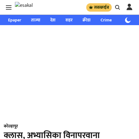
सबस्क्राईब
Epaper
ताज्या
देश
शहर
क्रीडा
Crime
साप्ताहिक
कोल्हापूर
क्लास, अभ्यासिका विनापरवाना