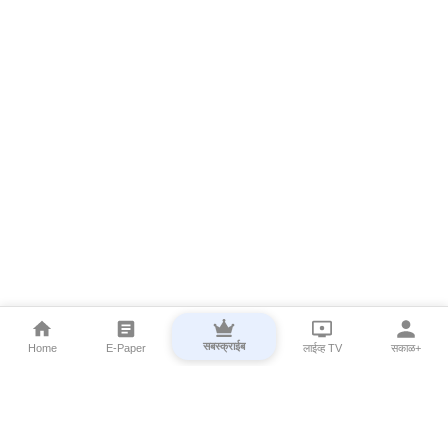
सबस्क्राईब
Home
E-Paper
लाईव्ह TV
सकाळ+