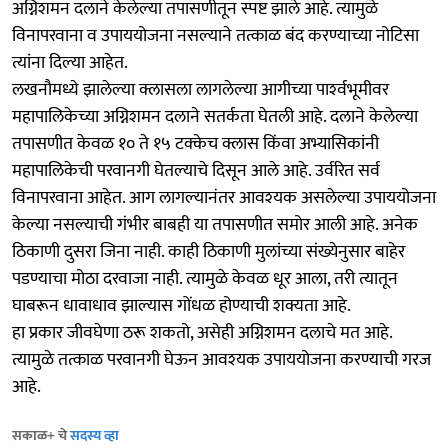
अग्निशमन दलाने केलेल्या तपासणीतून स्पष्ट झाले आहे. त्यामुळे
विनापरवाना व उपाययोजना नसल्याने तत्काळ बंद करण्याच्या नोटिसा
त्यांना दिल्या आहेत.
लखनौमध्ये झालेल्या क्लासला लागलेल्या आगीच्या पार्श्‍वभूमीवर
महापालिकेच्या अग्निशमन दलाने सतर्कता घेतली आहे. दलाने केलेल्या
तपासणीत केवळ १० ते १५ टक्केच क्लास किंवा अभ्यासिकांनी
महापालिकेची परवानगी घेतल्याचे दिसून आले आहे. उर्वरित सर्व
विनापरवाना आहेत. आग लागल्यानंतर आवश्‍यक असलेल्या उपाययोजना
केल्या नसल्याची गंभीर बाबही या तपासणीत समोर आली आहे. अनेक
ठिकाणी दुसरा जिना नाही. काही ठिकाणी मुलांच्या संख्येनुसार बाहेर
पडण्याचा मोठा दरवाजा नाही. त्यामुळे केवळ धूर आला, तरी त्यातून
घाबरून धावाधाव झाल्यास गोंधळ होण्याची शक्यता आहे.
हा प्रकार जीवघेणा ठरू शकतो, असेही अग्निशमन दलाचे मत आहे.
त्यामुळे तत्काळ परवानगी घेऊन आवश्‍यक उपाययोजना करण्याची गरज
आहे.
सकाळ+ चे
सदस्य व्हा