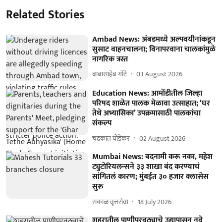
Related Stories
Ambad News: अंबडमध्ये अल्पवयीनांकडून
सुसाट वाहनचालना; विनापरवाना चालकांमुळे
नागरिक त्रस्त
बाबासाहेब गोंटे
03 August 2026
Education News: आमोंडीतील जिल्हा
परिषद शाळेत पालक मेळावा उत्साहात; ‘घर
तेथे अभ्यासिका’ उपक्रमासाठी पालकांचा
संकल्प
चंद्रकांत घोडेकर
02 August 2026
Mumbai News: बदनामी करू नका, महेश
ट्युटोरियलन्सने ३३ शाखा बंद करण्याचं
सांगितलं कारण; मुंबईत ३० हजार क्लासेस
सुरू
सकाळ वृत्तसेवा
18 July 2026
शहरातील पाणीपुरवठ्याचे उद्यापासून नवे