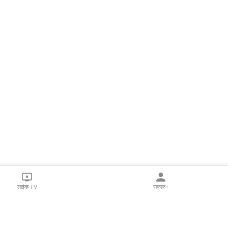
लाईव्ह TV
सकाळ+