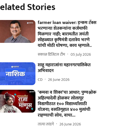
elated Stories
farmer loan waiver: इन्कम टॅक्स
भरणाऱ्या शेतकऱ्यांना कर्जमाफी
मिळणार नाही; बारामतीत जयंती
सोहळ्यात कृषिमंत्री दत्तात्रेय भरणे
यांची मोठी घोषणा, काय म्हणाले..
सकाळ डिजिटल टीम
05 July 2026
शाहू महाराजांना महानगरपालिकेत
अभिवादन
CD
26 June 2026
‘कमवा व शिका’चा आधार; पुण्यश्लोक
अहिल्यादेवी होळकर सोलापूर
विद्यापीठात १०० विद्यार्थ्यांसाठी
योजना; वसतिगृहात ४०० मुलांची
राहण्याची सोय, वाचा...
तात्या लांडगे
26 June 2026