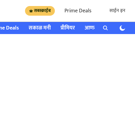
Prime Deals
साईन इन
सबस्क्राईब
me Deals
सकाळ मनी
प्रीमियर
आणखी
राशी भविष्य