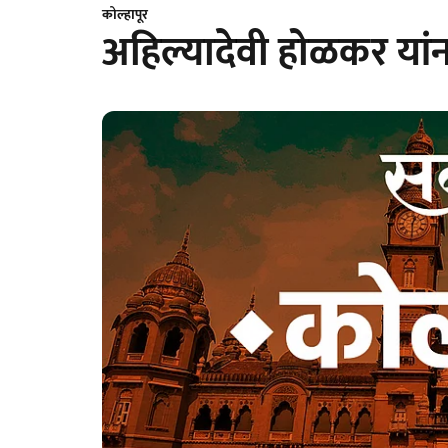
कोल्हापूर
अहिल्यादेवी होळकर या