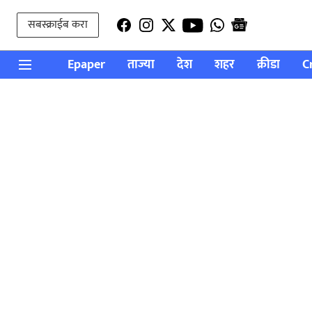
सबस्क्राईब करा
Epaper
ताज्या
देश
शहर
क्रीडा
C