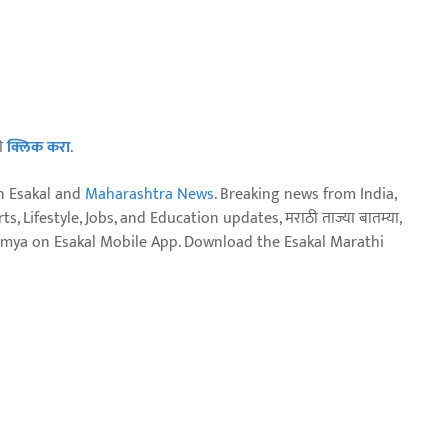
ठी
क्लिक करा
.
n Esakal and
Maharashtra News
. Breaking news from India,
, Lifestyle, Jobs, and Education updates, मराठी ताज्या बातम्या,
aja batmya on Esakal Mobile App. Download the Esakal Marathi