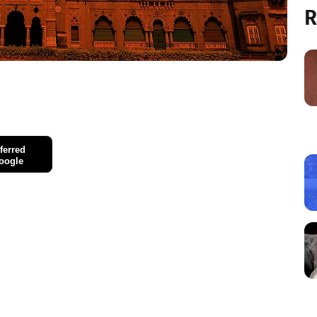
R
ferred
oogle