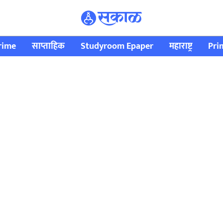
rime
साप्ताहिक
Studyroom Epaper
महाराष्ट्र
Pri