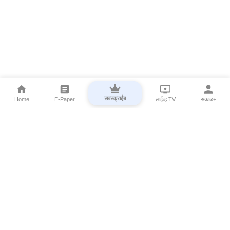
सबस्क्राईब
Home
E-Paper
लाईव्ह TV
सकाळ+
⌄
Marathi News