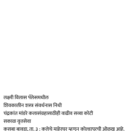
लक्ष्मी विलास पॅलेसमधील
शिवकालीन शस्त्र संवर्धनास निधी
चंद्रकांत मांडरे कलासंग्रहासाठीही वाढीव सव्वा कोटी
सकाळ वृत्तसेवा
कसबा बावडा, ता. ३ : कलेचे माहेरघर म्हणून कोल्हापूरची ओळख आहे.