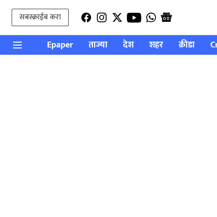
सबस्क्राईब करा
Epaper
ताज्या
देश
शहर
क्रीडा
C