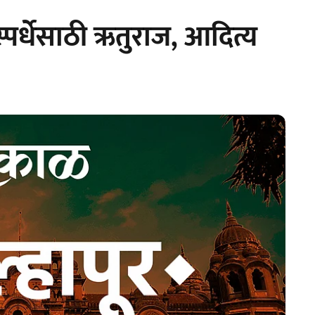
्पर्धेसाठी ऋतुराज, आदित्य