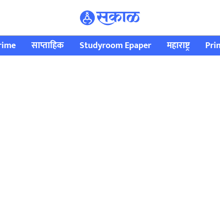
rime
साप्ताहिक
Studyroom Epaper
महाराष्ट्र
Pri