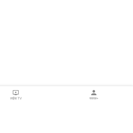
लाईव्ह TV
सकाळ+