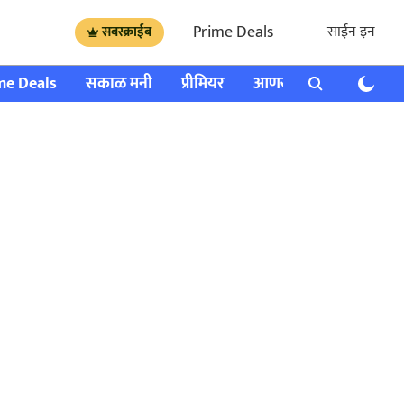
Prime Deals
साईन इन
सबस्क्राईब
me Deals
सकाळ मनी
प्रीमियर
आणखी
राशी भविष्य