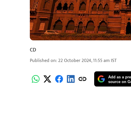
CD
Published on
:
22 October 2024, 11:55 am
IST
Add as a pre
source on G