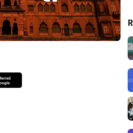
R
ferred
oogle