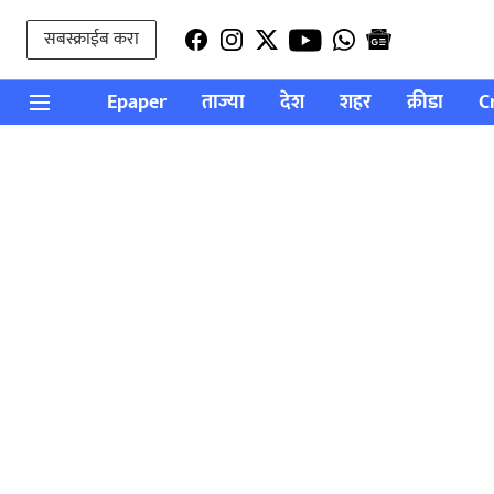
सबस्क्राईब करा
Epaper
ताज्या
देश
शहर
क्रीडा
C