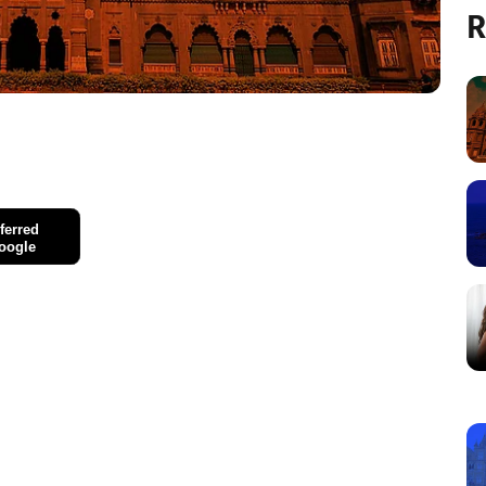
R
ferred
oogle