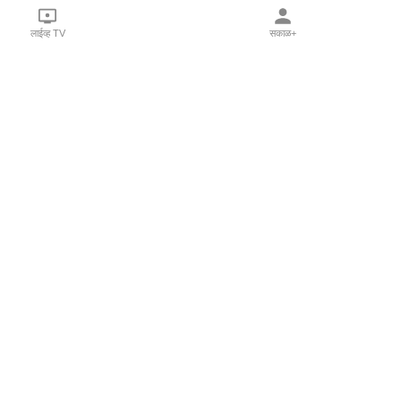
लाईव्ह TV
सकाळ+
l Programs
Print Products
Sakal Saptahik
hka
Family Doctor
 Crowdfunding
Sakal Publications