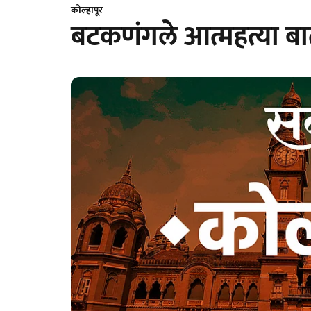
कोल्हापूर
बटकणंगले आत्महत्या ब