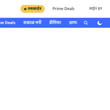
Prime Deals
साईन इन
सबस्क्राईब
me Deals
सकाळ मनी
प्रीमियर
आणखी
राशी भविष्य