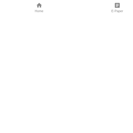
Home
E-Paper
Follow Us
Marathi News
Maharashtra N
Entertainment 
Sports News