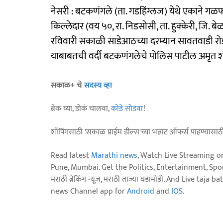
नेसरी : बटकणंगले (ता. गडहिंग्लज) येथे एकाने गळ
किल्लेदार (वय ५०, रा. निडसोसी, ता. हुक्केरी, जि. बे
रविवारी सकाळी साडेआठच्या दरम्यान सावतवाडी रोड
याबाबतची वर्दी बटकणंगलेचे पोलिस पाटील अमृत शं
सकाळ+ चे
सदस्य व्हा
ब्रेक घ्या, डोकं चालवा,
कोडे सोडवा
!
शॉपिंगसाठी 'सकाळ प्राईम डील्स'च्या भन्नाट ऑफर्स पाहण्यासा
Read latest
Marathi news
, Watch Live Streaming o
Pune, Mumbai. Get the Politics, Entertainment, Sports
मराठी ब्रेकिंग न्यूज, मराठी ताज्या घडामोडी. And Live t
news Channel app for
Android
and
IOS
.