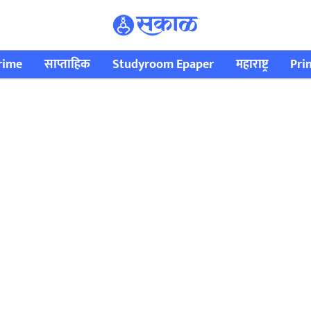
rime
साप्ताहिक
Studyroom Epaper
महाराष्ट्र
Pri