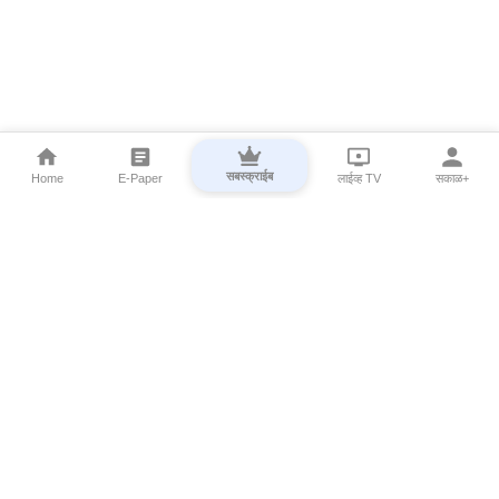
सबस्क्राईब
Home
E-Paper
लाईव्ह TV
सकाळ+
⌄
Marathi News
⌄
About Esakal
⌄
Digital Products