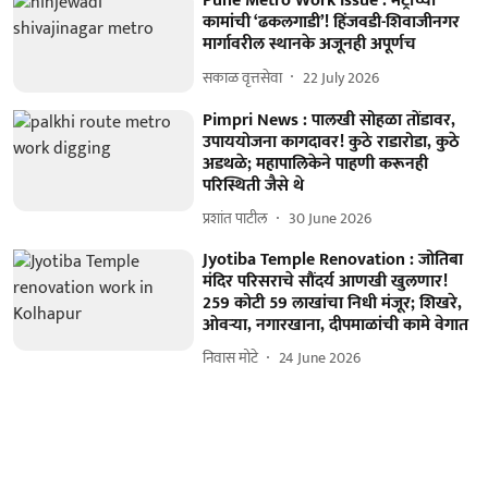
Pune Metro Work Issue : मेट्रोच्या
कामांची ‘ढकलगाडी’! हिंजवडी-शिवाजीनगर
मार्गावरील स्थानके अजूनही अपूर्णच
सकाळ वृत्तसेवा
22 July 2026
Pimpri News : पालखी सोहळा तोंडावर,
उपाययोजना कागदावर! कुठे राडारोडा, कुठे
अडथळे; महापालिकेने पाहणी करूनही
परिस्थिती जैसे थे
प्रशांत पाटील
30 June 2026
Jyotiba Temple Renovation : जोतिबा
मंदिर परिसराचे सौंदर्य आणखी खुलणार!
259 कोटी 59 लाखांचा निधी मंजूर; शिखरे,
ओवऱ्या, नगारखाना, दीपमाळांची कामे वेगात
निवास मोटे
24 June 2026