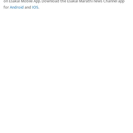
on Esakal Mobile App. Download the Esakal Marathi news Channel app
for
Android
and
IOS
.