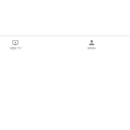
लाईव्ह TV
सकाळ+
l Programs
Print Products