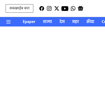
सबस्क्राईब करा
Epaper
ताज्या
देश
शहर
क्रीडा
C