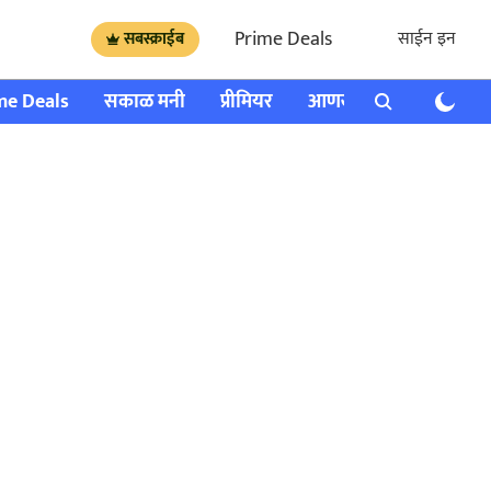
Prime Deals
साईन इन
सबस्क्राईब
me Deals
सकाळ मनी
प्रीमियर
आणखी
राशी भविष्य