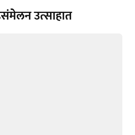
ेहसंमेलन उत्साहात