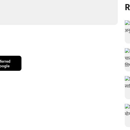
R
ferred
oogle