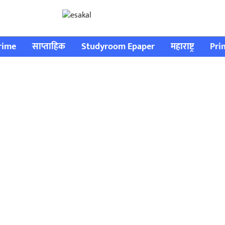
rime
साप्ताहिक
Studyroom Epaper
महाराष्ट्र
Pri