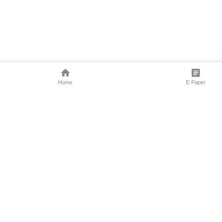
Home
E-Paper
Follow Us
Marathi News