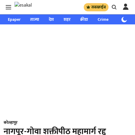
सबस्क्राईब
Epaper
ताज्या
देश
शहर
क्रीडा
Crime
साप्ताहिक
कोल्हापूर
नागपूर-गोवा शक्तीपीठ महामार्ग रद्द