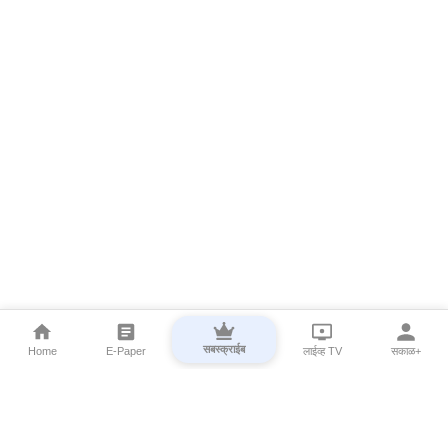
सबस्क्राईब
Home
E-Paper
लाईव्ह TV
सकाळ+