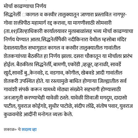
मोर्चा काढण्याचा निर्णय
सिद्धनेर्ली ःकागल व करवीर तालुक्यातून जाणारा प्रस्तावित नागपूर-
गोवा शक्तीपीठ महामार्ग रद्द करावा, या मागणीसाठी सोमवारी
(ता.११)जिल्हाधिकारी कार्यालयावर मुलाबाळांसह भव्य मोर्चा काढण्याचा
निर्णय घेण्यात आला.सिद्धनेर्लीपैकी नदीकिनारा येथील म्हसोबा मंदिर
देवालयातील सभागृहात कागल व करवीर तालुक्यातील गावांतील
शेतकऱ्यांच्या बैठकीत हा निर्णय झाला. दसरा चौकातून या मोर्चाला प्रारंभ
होईल. बैठकीला सिद्धनेर्ली, बामणी, एकोंडी ,व्हन्नूर, व्हनाळी, सावर्डे
खुर्द,सावर्डे बु.,केनवडे, द. वडगाव, कोगील, खेबवडे आदी गावांतील
शेतकरी उपस्थित होते. या रस्त्यामुळे बाधित होणाऱ्या जिल्ह्यातील सर्व
गावांशी संपर्क करून यामध्ये मोठ्या संख्येने सहभागी होण्यासाठी
जनजागृती करण्याचेही यावेळी ठरले. यावेळी शिवाजी मगदूम, दादासो
पाटील, युवराज कोईगडे, सुधीर पाटोळे, संदीप लोंढे, संतोष पवार, युवराज
कुळवमोडे आदींनी मनोगत व्यक्त केले.
सकाळ+ चे
सदस्य व्हा