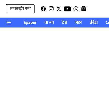
सबस्क्राईब करा
Epaper
ताज्या
देश
शहर
क्रीडा
C