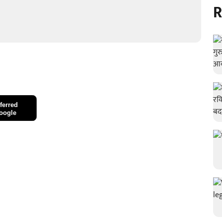
R
ferred
oogle