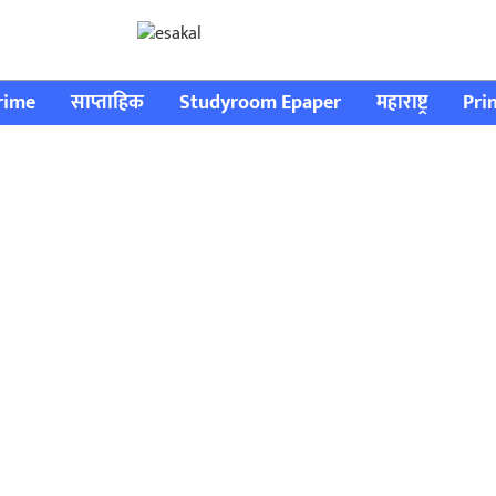
rime
साप्ताहिक
Studyroom Epaper
महाराष्ट्र
Pri