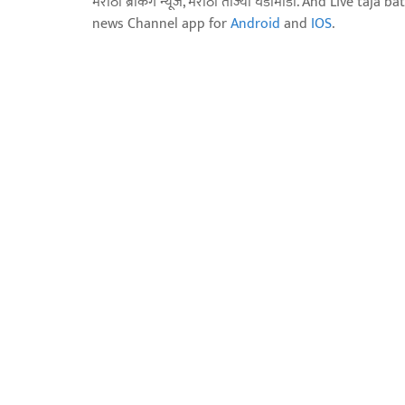
मराठी ब्रेकिंग न्यूज, मराठी ताज्या घडामोडी. And Live t
news Channel app for
Android
and
IOS
.