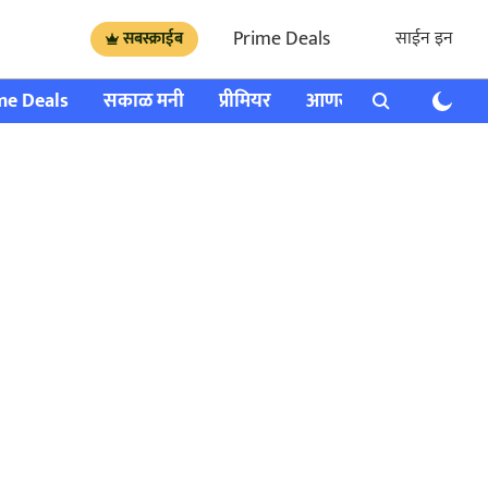
Prime Deals
साईन इन
सबस्क्राईब
me Deals
सकाळ मनी
प्रीमियर
आणखी
राशी भविष्य