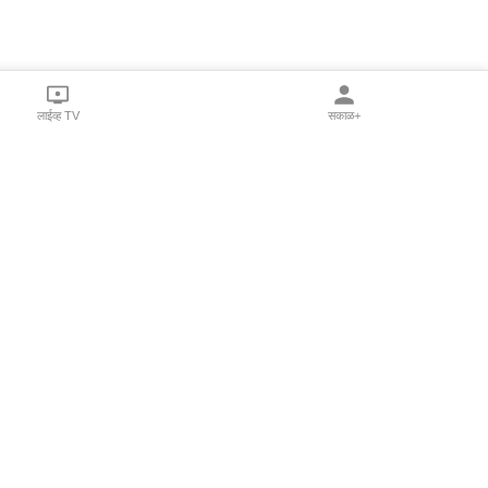
लाईव्ह TV
सकाळ+
l Programs
Print Products
Sakal Saptahik
hka
Family Doctor