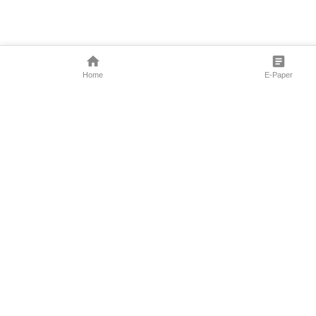
Home
E-Paper
Follow Us
Marathi News
Maharashtra N
Entertainment 