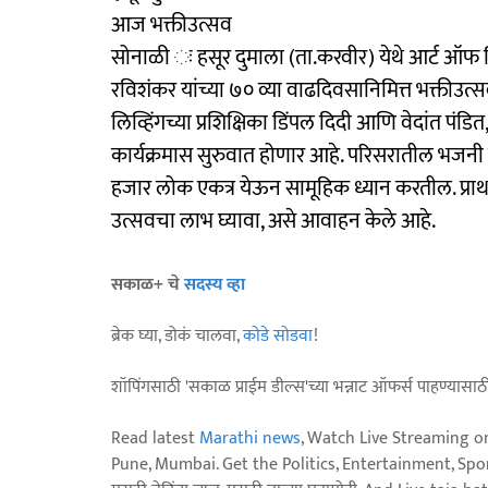
आज भक्तीउत्सव
सोनाळी ः हसूर दुमाला (ता.करवीर) येथे आर्ट ऑफ लिव्ह
रविशंकर यांच्या ७० व्या वाढदिवसानिमित्त भक्तीउत्
लिव्हिंगच्या प्रशिक्षिका डिंपल दिदी आणि वेदांत पंडि
कार्यक्रमास सुरुवात होणार आहे. परिसरातील भज
हजार लोक एकत्र येऊन सामूहिक ध्यान करतील. प्राथमि
उत्सवचा लाभ घ्यावा, असे आवाहन केले आहे.
सकाळ+ चे
सदस्य व्हा
ब्रेक घ्या, डोकं चालवा,
कोडे सोडवा
!
शॉपिंगसाठी 'सकाळ प्राईम डील्स'च्या भन्नाट ऑफर्स पाहण्यासा
Read latest
Marathi news
, Watch Live Streaming o
Pune, Mumbai. Get the Politics, Entertainment, Sports