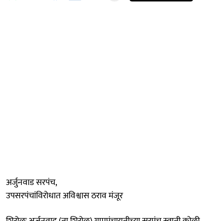
अर्जुनवाड सरपंच,
उपसरपंचांविरोधात अविश्वास ठराव मंजूर
शिरोळः अर्जुनवाड (ता.शिरोळ) ग्रामपंचायतीच्या सरपंच स्वाती कोळी,