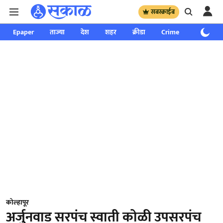
सबस्क्राईब
Epaper
ताज्या
देश
शहर
क्रीडा
Crime
साप्ताहिक
कोल्हापूर
अर्जुनवाड सरपंच स्वाती कोळी उपसरपंच