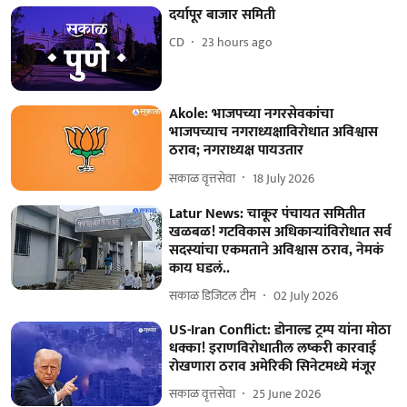
दर्यापूर बाजार समिती
CD
23 hours ago
Akole: भाजपच्या नगरसेवकांचा
भाजपच्याच नगराध्यक्षाविरोधात अविश्वास
ठराव; नगराध्यक्ष पायउतार
सकाळ वृत्तसेवा
18 July 2026
Latur News: चाकूर पंचायत समितीत
खळबळ! गटविकास अधिकाऱ्यांविरोधात सर्व
सदस्यांचा एकमताने अविश्वास ठराव, नेमकं
काय घडलं..
सकाळ डिजिटल टीम
02 July 2026
US-Iran Conflict: डोनाल्ड ट्रम्प यांना मोठा
धक्का! इराणविरोधातील लष्करी कारवाई
रोखणारा ठराव अमेरिकी सिनेटमध्ये मंजूर
सकाळ वृत्तसेवा
25 June 2026