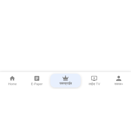
सबस्क्राईब
Home
E-Paper
लाईव्ह TV
सकाळ+