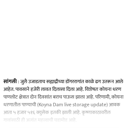
सांगली
: जुलै उजाडताच सह्याद्रीच्या डोंगररागांत काळे ढग उतरून आले
आहेत. पावसाने हजेरी लावत दिलासा दिला आहे. विशेषतः कोयना धरण
पाणलोट क्षेत्रात दोन दिवसांत बराच पाऊस झाला आहे. परिणामी, कोयना
धरणातील पाण्याची (Koyna Dam live storage update) आवक
आता ५ हजार ५१६ क्युसेक इतकी झाली आहे. कृष्णाकाठावरील
गावांसाठी ही अत्यंत महत्त्वाची घडामोड आहे.