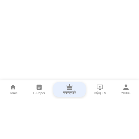
सबस्क्राईब
Home
E-Paper
लाईव्ह TV
सकाळ+