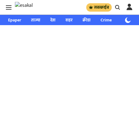
सबस्क्राईब
Epaper
ताज्या
देश
शहर
क्रीडा
Crime
साप्ताहिक