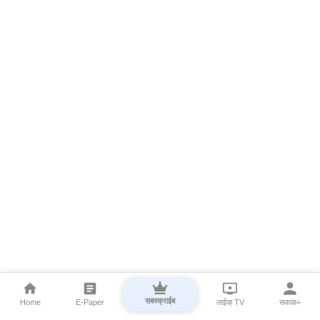
सबस्क्राईब
Home
E-Paper
लाईव्ह TV
सकाळ+