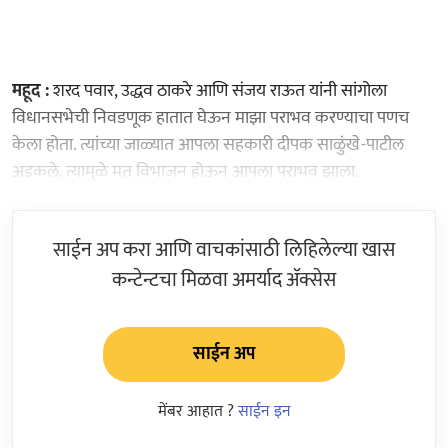
महूद :
शरद पवार, उद्धव ठाकरे आणि संजय राऊत यांनी सांगोला
विधानसभेची निवडणूक हातात घेऊन माझा पराभव करण्याचा पणच
केला होता. त्यांच्या जाळ्यात आपला सहकारी दीपक साळुंखे-पाटील
अडकले. त्यामुळे मत विभाजन होऊन आपला पराभव झाला.
साईन अप करा आणि वाचकांसाठी लिहिलेल्या खास
कन्टेन्टचा मिळवा अमर्याद ॲक्सेस
साईन अप
मेंबर आहात ?
साईन इन