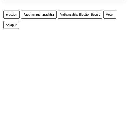
election
Paschim maharashtra
Vidhansabha Election Result
Voter
Solapur