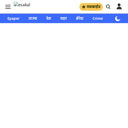
सबस्क्राईब
Epaper
ताज्या
देश
शहर
क्रीडा
Crime
साप्ताहिक