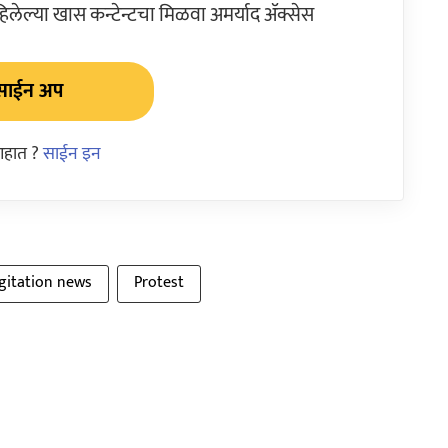
ेल्या खास कन्टेन्टचा मिळवा अमर्याद ॲक्सेस
साईन अप
आहात ?
साईन इन
gitation news
Protest