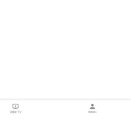
लाईव्ह TV
सकाळ+