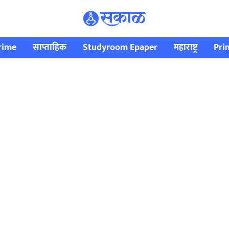
rime
साप्ताहिक
Studyroom Epaper
महाराष्ट्र
Pri