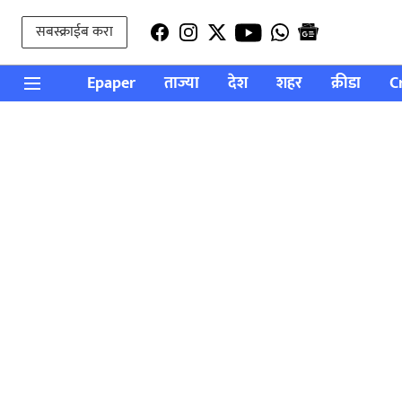
सबस्क्राईब करा
Epaper
ताज्या
देश
शहर
क्रीडा
C