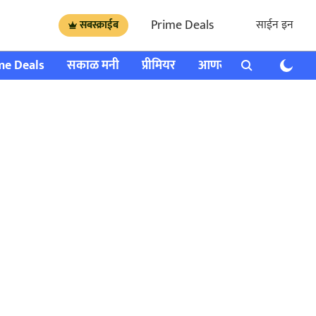
Prime Deals
साईन इन
सबस्क्राईब
me Deals
सकाळ मनी
प्रीमियर
आणखी
राशी भविष्य