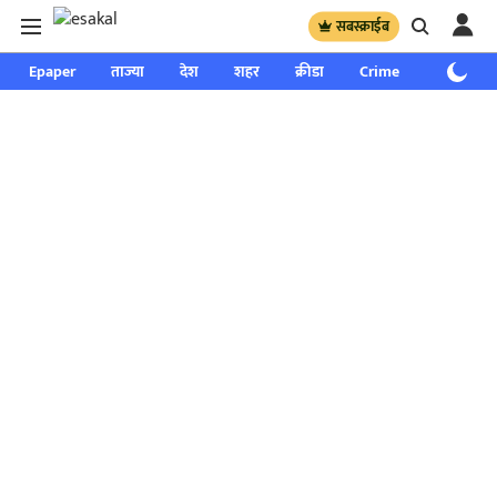
सबस्क्राईब
Epaper
ताज्या
देश
शहर
क्रीडा
Crime
साप्ताहिक