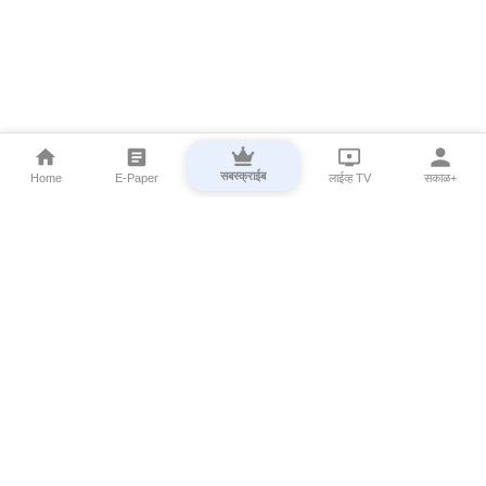
सबस्क्राईब
Home
E-Paper
लाईव्ह TV
सकाळ+
⌄
Marathi News
⌄
About Esakal