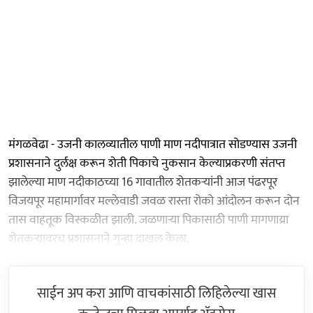
मंगळवेढा - उजनी कालव्यातील पाणी माण नदीपात्रात सोडण्यास उजनी
प्रशासनाने दुर्लक्ष करून शेती पिकाचे नुकसान केल्याप्रकरणी संतप्त
झालेल्या माण नदीकाठच्या 16 गावातील शेतकऱ्यांनी आज पंढरपूर
विजयपूर महामार्गावर मल्लेवाडी जवळ रास्ता रोको आंदोलन करून दोन
तास वाहतूक विस्कळीत झाली. जळणाऱ्या पिकासाठी पाणी मागणाय्रा
शेतकऱ्यावरच प्रशासनाने गुन्हा दाखल केला.
साईन अप करा आणि वाचकांसाठी लिहिलेल्या खास