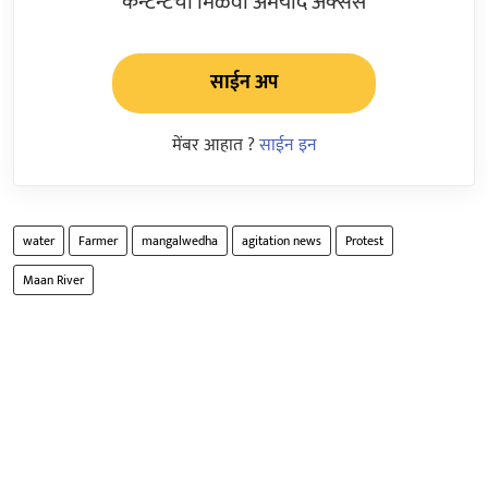
कन्टेन्टचा मिळवा अमर्याद ॲक्सेस
साईन अप
मेंबर आहात ?
साईन इन
water
Farmer
mangalwedha
agitation news
Protest
Maan River