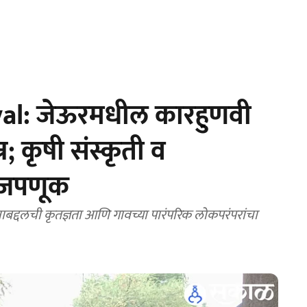
val: जेऊरमधील कारहुणवी
; कृषी संस्कृती व
ी जपणूक
नाबद्दलची कृतज्ञता आणि गावच्या पारंपरिक लोकपरंपरांचा