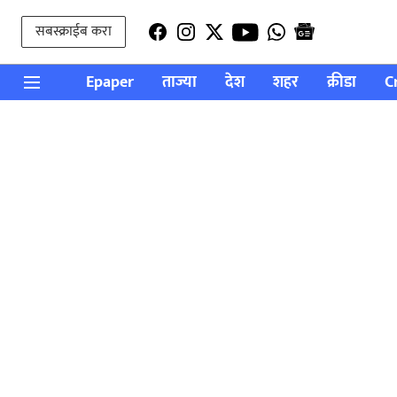
सबस्क्राईब करा
Epaper
ताज्या
देश
शहर
क्रीडा
C