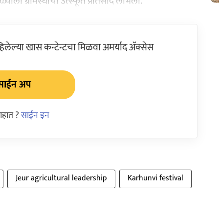
ाला ग्रामस्थांचा उत्स्फूर्त प्रतिसाद लाभला.
ेल्या खास कन्टेन्टचा मिळवा अमर्याद ॲक्सेस
साईन अप
आहात ?
साईन इन
Jeur agricultural leadership
Karhunvi festival