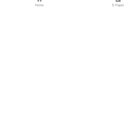
Home
E-Paper
Follow Us
Marathi News
Maharashtra N
Entertainment 
Sports News
Mumbai News