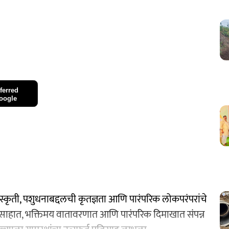
ferred
oogle
्कृती, पशुधनाबद्दलची कृतज्ञता आणि पारंपरिक लोकपरंपरांचे
त्साहात, भक्तिमय वातावरणात आणि पारंपरिक दिमाखात संपन्न