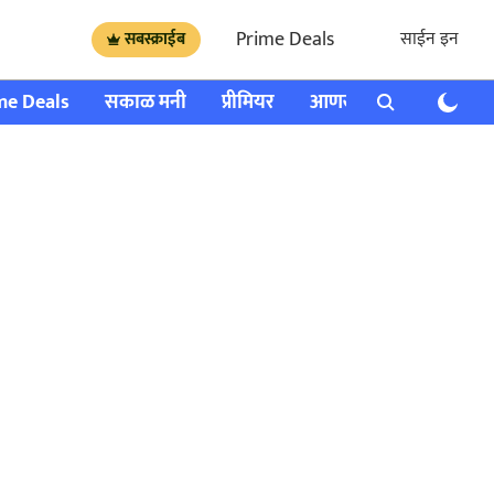
Prime Deals
साईन इन
सबस्क्राईब
me Deals
सकाळ मनी
प्रीमियर
आणखी
राशी भविष्य