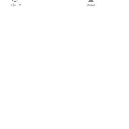
लाईव्ह TV
सकाळ+
l Programs
Print Products
Sakal Saptahik
hka
Family Doctor
 Crowdfunding
Sakal Publications
orm Pune India