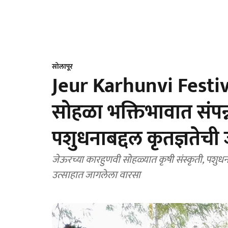
सोलापूर
Jeur Karhunvi Festi
सोहळा भक्तिभावात संपन्न
पशुधनाबद्दल कृतज्ञतेच
जेऊरच्या कारहुणवी सोहळ्यात कृषी संस्कृती, पशुध
उत्साहात जागलेला वारसा