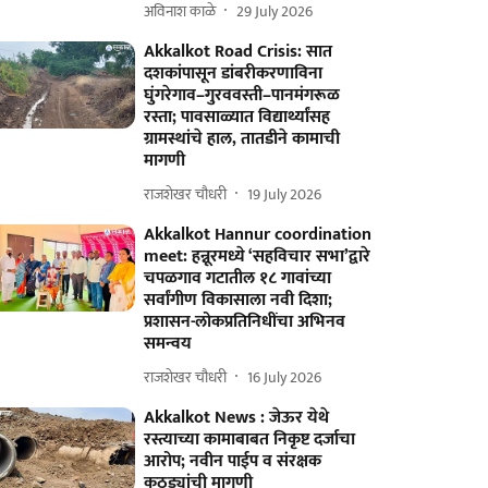
अविनाश काळे
29 July 2026
Akkalkot Road Crisis: सात
दशकांपासून डांबरीकरणाविना
घुंगरेगाव–गुरववस्ती–पानमंगरूळ
रस्ता; पावसाळ्यात विद्यार्थ्यांसह
ग्रामस्थांचे हाल, तातडीने कामाची
मागणी
राजशेखर चौधरी
19 July 2026
Akkalkot Hannur coordination
meet: हन्नूरमध्ये ‘सहविचार सभा’द्वारे
चपळगाव गटातील १८ गावांच्या
सर्वांगीण विकासाला नवी दिशा;
प्रशासन-लोकप्रतिनिधींचा अभिनव
समन्वय
राजशेखर चौधरी
16 July 2026
Akkalkot News : जेऊर येथे
रस्त्याच्या कामाबाबत निकृष्ट दर्जाचा
आरोप; नवीन पाईप व संरक्षक
कठड्यांची मागणी