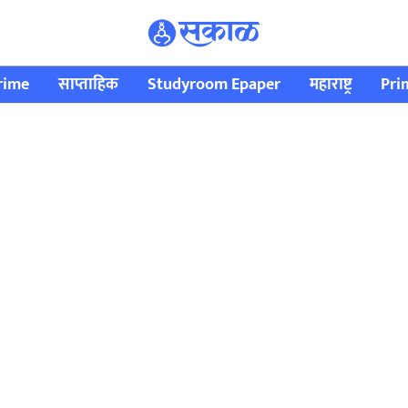
rime
साप्ताहिक
Studyroom Epaper
महाराष्ट्र
Pri