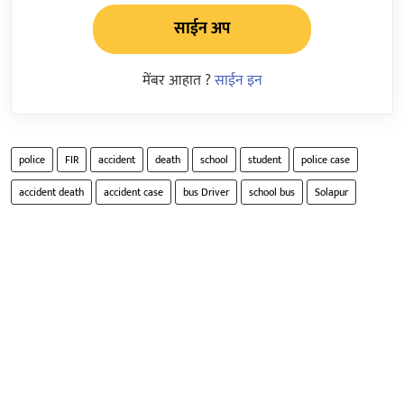
साईन अप
मेंबर आहात ?
साईन इन
police
FIR
accident
death
school
student
police case
accident death
accident case
bus Driver
school bus
Solapur