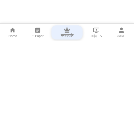
सबस्क्राईब
Home
E-Paper
लाईव्ह TV
सकाळ+
⌄
Marathi News
⌄
About Esakal
⌄
Digital Products