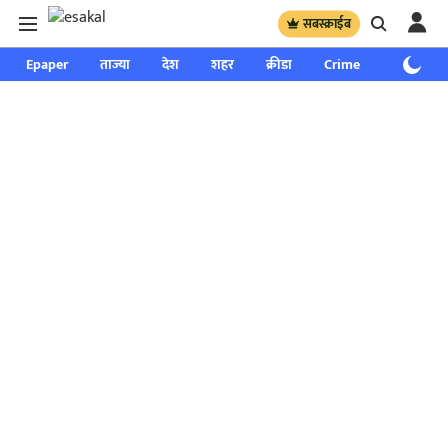
सबस्क्राईब
Epaper
ताज्या
देश
शहर
क्रीडा
Crime
साप्ताहिक