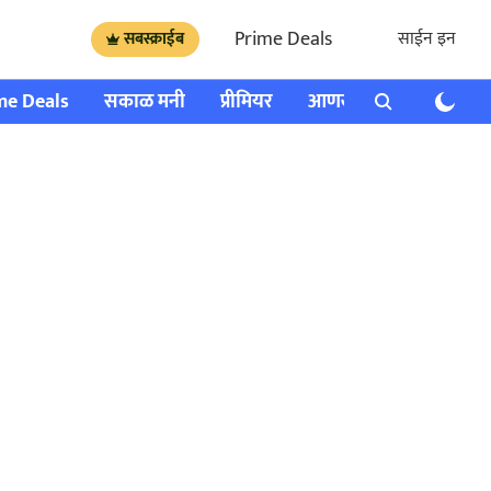
Prime Deals
साईन इन
सबस्क्राईब
me Deals
सकाळ मनी
प्रीमियर
आणखी
राशी भविष्य