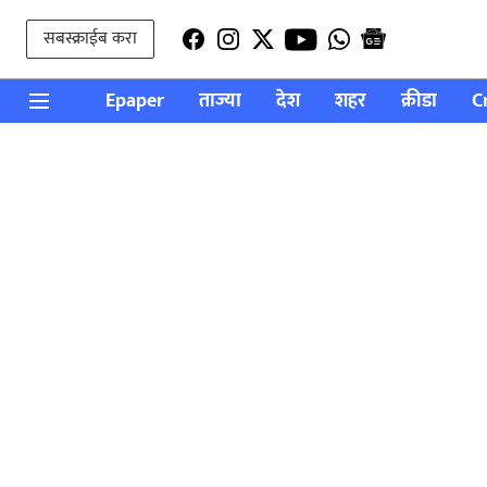
सबस्क्राईब करा
Epaper
ताज्या
देश
शहर
क्रीडा
C