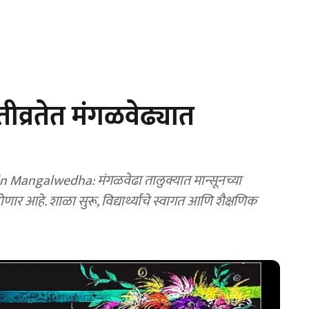
व्रतेत मंगळवेढ्यात
angalwedha: मंगळवेढा तालुक्यात मान्सूनच्या
र आहे. शाळा सुरू, विद्यार्थ्यांचे स्वागत आणि शैक्षणिक