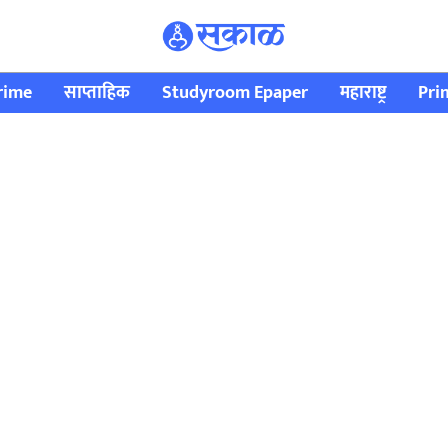
rime
साप्ताहिक
Studyroom Epaper
महाराष्ट्र
Pri