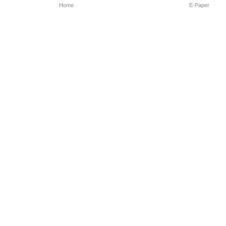
Home
E-Paper
Follow Us
Marathi News
Maharashtra N
Entertainment 
Sports News
Mumbai News