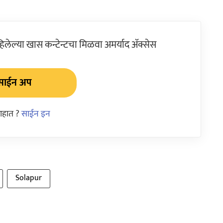
ेल्या खास कन्टेन्टचा मिळवा अमर्याद ॲक्सेस
साईन अप
आहात ?
साईन इन
Solapur