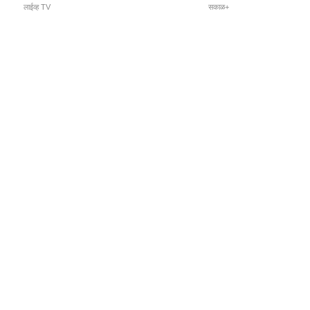
लाईव्ह TV
सकाळ+
l Programs
Print Products
Sakal Saptahik
hka
Family Doctor
 Crowdfunding
Sakal Publications
orm Pune India