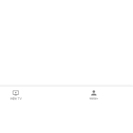
लाईव्ह TV
सकाळ+