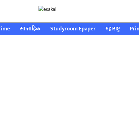
rime
साप्ताहिक
Studyroom Epaper
महाराष्ट्र
Pri