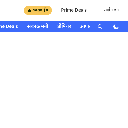
Prime Deals
साईन इन
सबस्क्राईब
me Deals
सकाळ मनी
प्रीमियर
आणखी
राशी भविष्य