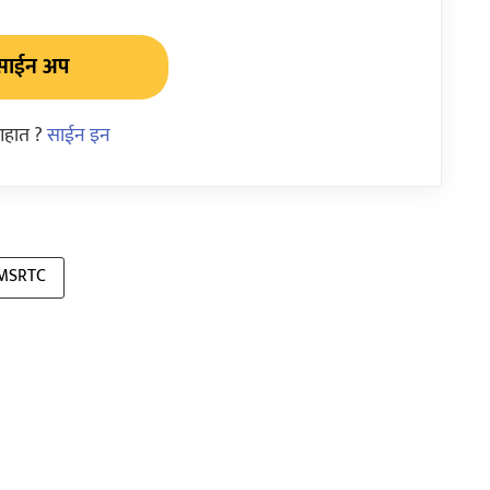
साईन अप
आहात ?
साईन इन
MSRTC