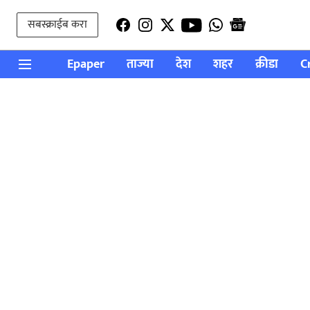
सबस्क्राईब करा
Epaper
ताज्या
देश
शहर
क्रीडा
C