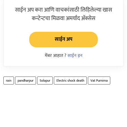
साईन अप करा आणि वाचकांसाठी लिहिलेल्या खास
कन्टेन्टचा मिळवा अमर्याद ॲक्सेस
साईन अप
मेंबर आहात ?
साईन इन
rain
pandharpur
Solapur
Electric shock death
Vat Purnima