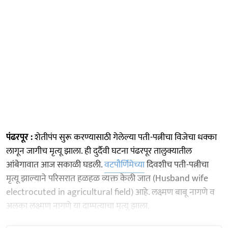
पंढरपूर :
शेतीपंप सुरू करण्यासाठी गेलेल्या पती-पत्नीचा विजेचा धक्का
लागून जागीच मृत्यू झाला. ही दुर्दैवी घटना पंढरपूर तालुक्यातील
आंबेगावात आज सकाळी घडली.
वटपौर्णिमेच्या
दिवशीच पती-पत्नीचा
मृत्यू झाल्याने परिसरात हळहळ व्यक्त केली जात (Husband wife
electrocuted in agricultural field) आहे. लक्ष्मण बाबू नागणे व
अलका लक्ष्मण नागणे या दाम्पत्याचा मृत्यू झाला.