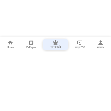
सबस्क्राईब
Home
E-Paper
लाईव्ह TV
सकाळ+
⌄
Marathi News
⌄
About Esakal