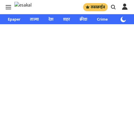
सबस्क्राईब
Epaper
ताज्या
देश
शहर
क्रीडा
Crime
साप्ताहिक