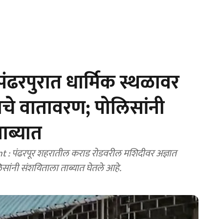
ढरपुरात धार्मिक स्थळावर
े वातावरण; पोलिसांनी
ाब्यात
 पंढरपूर शहरातील कराड रोडवरील मशिदीवर अज्ञात
िसांनी संशयिताला ताब्यात घेतले आहे.