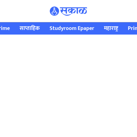
rime
साप्ताहिक
Studyroom Epaper
महाराष्ट्र
Pri