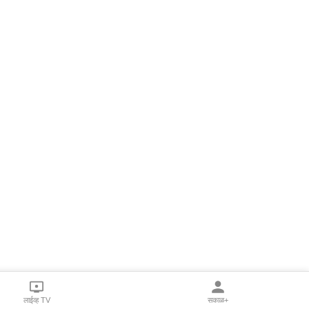
लाईव्ह TV
सकाळ+