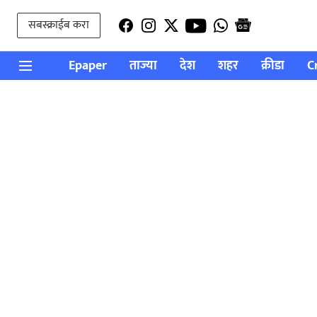
सबस्क्राईब करा
Epaper
ताज्या
देश
शहर
क्रीडा
C