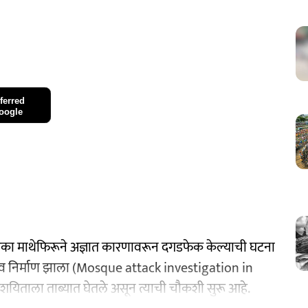
ferred
oogle
एका माथेफिरूने अज्ञात कारणावरून दगडफेक केल्याची घटना
ाव निर्माण झाला (Mosque attack investigation in
शयिताला ताब्यात घेतले असून त्याची चौकशी सुरू आहे.