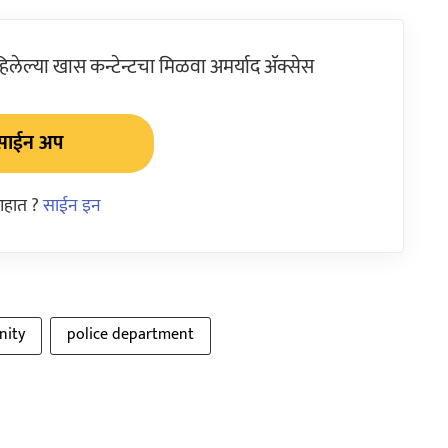
ेल्या खास कन्टेन्टचा मिळवा अमर्याद ॲक्सेस
साईन अप
आहात ?
साईन इन
nity
police department