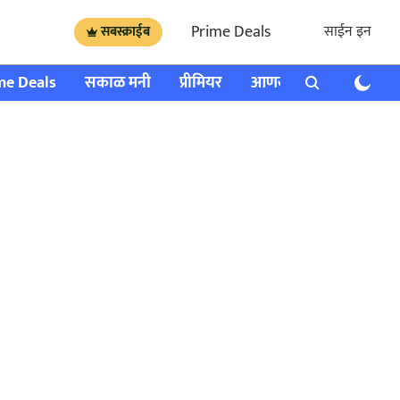
Prime Deals
साईन इन
सबस्क्राईब
me Deals
सकाळ मनी
प्रीमियर
आणखी
राशी भविष्य