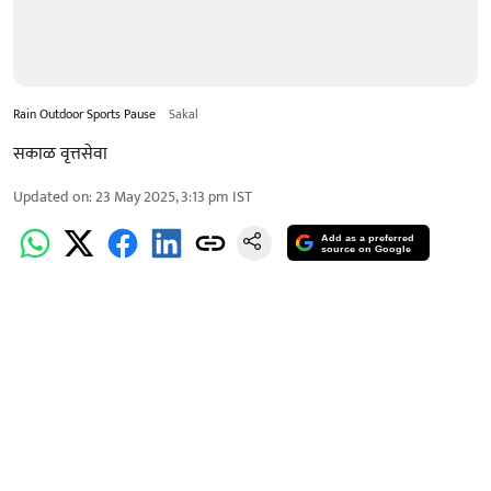
Rain Outdoor Sports Pause
Sakal
सकाळ वृत्तसेवा
Updated on
:
23 May 2025, 3:13 pm
IST
Add as a preferred
source on Google