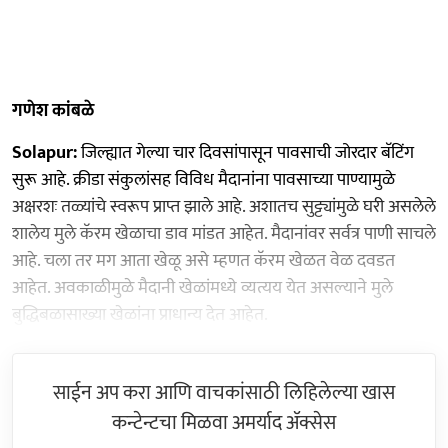
गणेश कांबळे
Solapur:
जिल्ह्यात गेल्या चार दिवसांपासून पावसाची जोरदार बॅटिंग
सुरू आहे. क्रीडा संकुलांसह विविध मैदानांना पावसाच्या पाण्यामुळे
अक्षरशः तळ्यांचे स्वरूप प्राप्त झाले आहे. अशातच सुट्ट्यांमुळे घरी असलेले
शालेय मुले कॅरम खेळाचा डाव मांडत आहेत. मैदानांवर सर्वत्र पाणी साचले
आहे. चला तर मग आता खेळू असे म्हणत कॅरम खेळत वेळ दवडत
आहेत. अवकाळीमुळे मैदानी खेळांमध्ये व्यत्यय येत असल्याने मुले
बुद्धिबळासाख्या खेळांना प्राधान्य देत आहेत.
साईन अप करा आणि वाचकांसाठी लिहिलेल्या खास
कन्टेन्टचा मिळवा अमर्याद ॲक्सेस