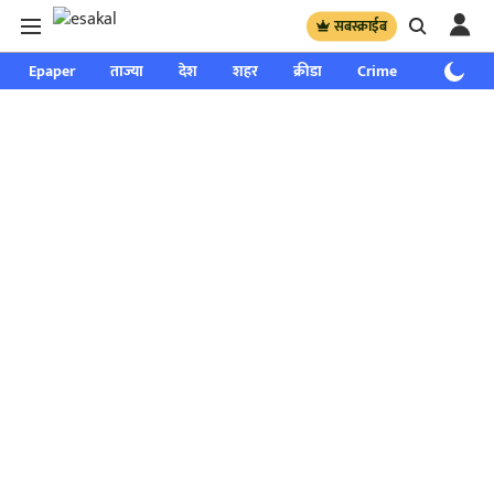
सबस्क्राईब
Epaper
ताज्या
देश
शहर
क्रीडा
Crime
साप्ताहिक