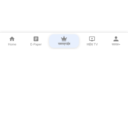
सबस्क्राईब
Home
E-Paper
लाईव्ह TV
सकाळ+
⌄
Marathi News
⌄
About Esakal
⌄
Digital Products