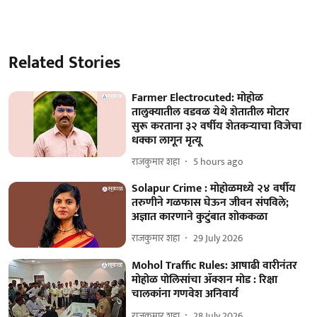
Related Stories
Farmer Electrocuted: मोहोळ
तालुक्यातील वडवळ येथे शेतातील मोटार
सुरू करताना ३२ वर्षीय शेतकऱ्याचा विजेचा
धक्का लागून मृत्यू
राजकुमार शहा
5 hours ago
Solapur Crime : मोहोळमध्ये २४ वर्षीय
तरुणीने गळफास घेऊन जीवन संपविले;
अज्ञात कारणाने कुटुंबात शोककळा
राजकुमार शहा
29 July 2026
Mohol Traffic Rules: आषाढी वारीनंतर
मोहोळ पोलिसांचा ॲक्शन मोड : रिक्षा
चालकांना गणवेश अनिवार्य
राजकुमार शहा
28 July 2026