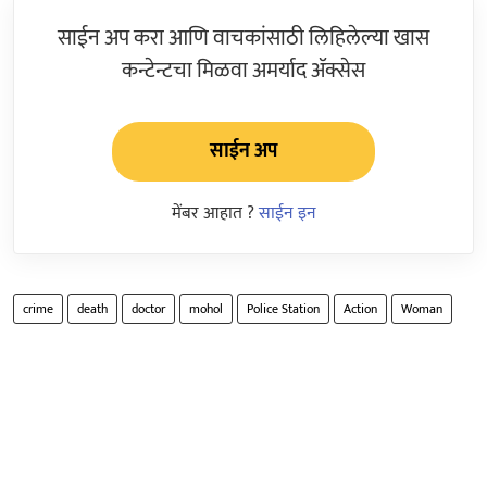
साईन अप करा आणि वाचकांसाठी लिहिलेल्या खास
कन्टेन्टचा मिळवा अमर्याद ॲक्सेस
साईन अप
मेंबर आहात ?
साईन इन
crime
death
doctor
mohol
Police Station
Action
Woman