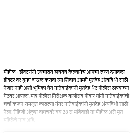
मोहोळ - डॉक्टरांनी उपचारात हायगय केल्यानेच आमचा रुग्ण दगावला
डॉक्टर वर गुन्हा दाखल करावा त्या शिवाय आम्ही मृतदेह अंत्यविधी साठी
नेणार नाही अशी भूमिका घेत नातेवाईकांनी मृतदेह थेट पोलीस ठाण्याच्या
गेटवर आणला. मात्र पोलीस निरीक्षक बाजीराव पोवार यांनी नातेवाईकांची
चर्चा करून समजूत काढल्या नंतर नातेवाईकांनी मृतदेह अंत्यविधी साठी
नेला. रोहिणी अंकुश वाघचवरे वय 28 रा भांबेवाडी ता मोहोळ असे मृत
महिलेचे नाव आहे.