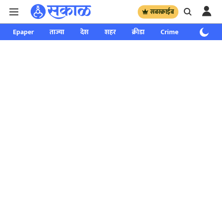
सबस्क्राईब
Epaper
ताज्या
देश
शहर
क्रीडा
Crime
साप्ताहिक