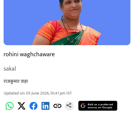
rohini waghchaware
sakal
राजकुमार शहा
Updated on
:
05 June 2026, 10:41 pm
IST
Add as a preferred
source on Google