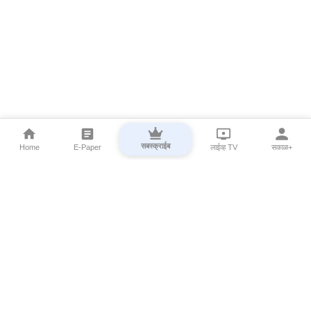
सबस्क्राईब
Home
E-Paper
लाईव्ह TV
सकाळ+
⌄
Marathi News