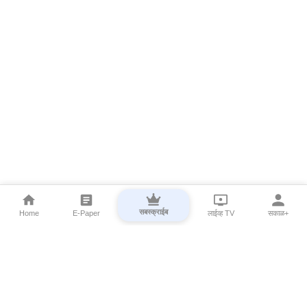
सबस्क्राईब
Home
E-Paper
लाईव्ह TV
सकाळ+