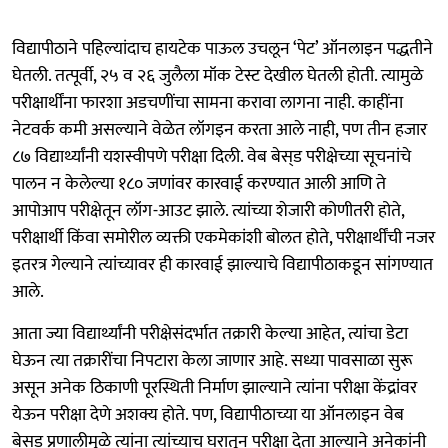
विद्यापीठाने पहिल्यांदाच हायटेक पाऊल उचलून ‘पेट’ ऑनलाइन पद्धतीने
घेतली. तत्पूर्वी, २५ व २६ जुलैला मॉक टेस्ट देखील घेतली होती. त्यामुळे
परीक्षार्थींना फारशा अडचणींचा सामना करावा लागना नाही. काहींना
नेटवर्क कमी असल्याने वेळेत लॉगइन करता आले नाही, पण तीन हजार
८७ विद्यार्थ्यांनी यशस्वीपणे परीक्षा दिली. वेब बेस्‌ड परीक्षेच्या सूचनांचे
पालन न केलेल्या १८० जणांवर कारवाई करण्यात आली आणि ते
आपोआप परीक्षेतून लॉग-आउट झाले. त्यांच्या शेजारी कोणीतरी होते,
परीक्षार्थी किंवा समोरील व्यक्ती एकमेकांशी बोलत होते, परीक्षार्थींची नजर
इतरत्र गेल्याने त्यांच्यावर ही कारवाई झाल्याचे विद्यापीठाकडून सांगण्यात
आले.
आता ज्या विद्यार्थ्यांनी परीक्षेसंदर्भात तक्रारी केल्या आहेत, त्यांचा डेटा
घेऊन त्या तक्रारींचा निपटारा केला जाणार आहे. सध्या पावसाळा सुरू
असून अनेक ठिकाणी पूरस्थिती निर्माण झाल्याने त्यांना परीक्षा केंद्रांवर
येऊन परीक्षा देणे अशक्य होते. पण, विद्यापीठाच्या या ऑनलाइन वेब
बेस्‌ड प्रणालीमुळे त्यांना त्यांच्याच घरातून परीक्षा देता आल्याने अनेकांनी