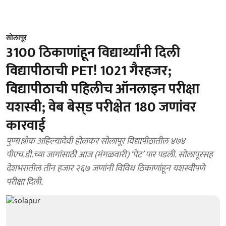
सोलापूर
3100 ठिकाणांहून विद्यार्थ्यांनी दिली
विद्यापीठाची PET! 1021 गैरहजर;
विद्यापीठाची पहिलीच ऑनलाइन परीक्षा
यशस्वी; वेब बेस्‌ड परीक्षेत 180 जणांवर
कारवाई
पुण्यश्लोक अहिल्यादेवी होळकर सोलापूर विद्यापीठातील ४७४
पीएच.डी.च्या जागांसाठी आज (मंगळवारी) ‘पेट’ पार पडली. सोलापूरसह
देशभरातील तीन हजार २६७ जणांनी विविध ठिकाणांहून यशस्वीपणे
परीक्षा दिली.