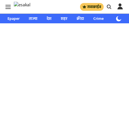
सबस्क्राईब
Epaper
ताज्या
देश
शहर
क्रीडा
Crime
साप्ताहिक