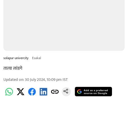
solapur univercity
Esakal
तात्या लांडगे
Updated on
:
30 July 2024, 10:09 pm
IST
Add as a preferred
source on Google