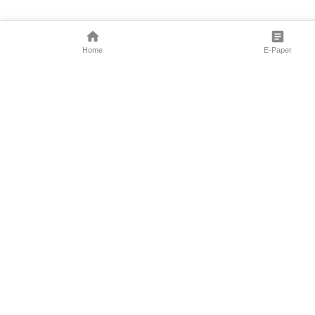
Home
E-Paper
Follow Us
Marathi News
Maharashtra N
Entertainment 
Sports News