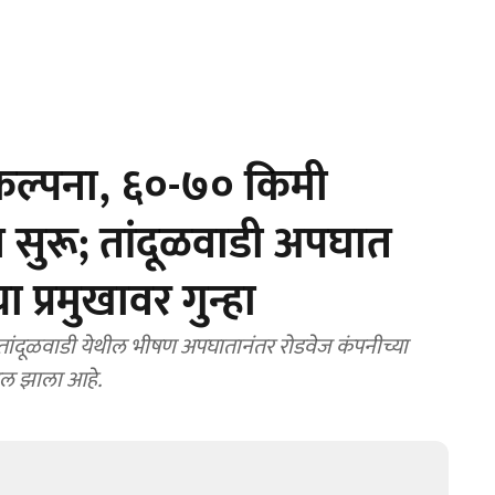
कल्पना, ६०-७० किमी
सून सुरू; तांदूळवाडी अपघात
 प्रमुखावर गुन्हा
ंदूळवाडी येथील भीषण अपघातानंतर रोडवेज कंपनीच्या
ाखल झाला आहे.