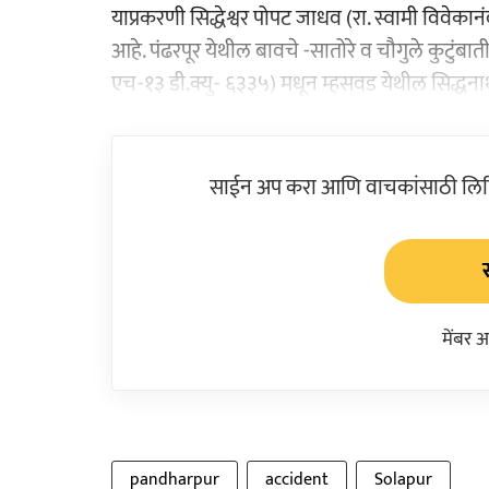
याप्रकरणी सिद्धेश्वर पोपट जाधव (रा. स्वामी विवेकान
आहे. पंढरपूर येथील बावचे -सातोरे व चौगुले कुटुं
एच-१३ डी.क्यु- ६३३५) मधून म्हसवड येथील सिद्धनाथा
साईन अप करा आणि वाचकांसाठी लिहिल
मेंबर 
pandharpur
accident
Solapur