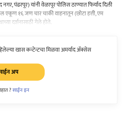
ंद नगर, पंढरपूर) यांनी वेळापूर पोलिस ठाण्यात फिर्याद दिली
बातील एकूण १६ जण चार चाकी वाहनातून (छोटा हत्ती, एम
च्या दर्शनासाठी गेले होते.
ेल्या खास कन्टेन्टचा मिळवा अमर्याद ॲक्सेस
साईन अप
आहात ?
साईन इन