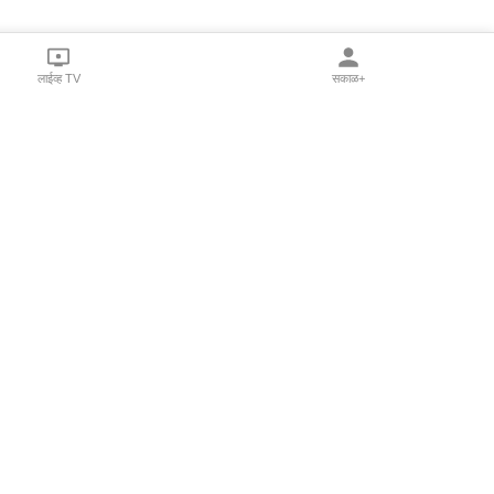
लाईव्ह TV
सकाळ+
l Programs
Print Products
Sakal Saptahik
hka
Family Doctor
 Crowdfunding
Sakal Publications