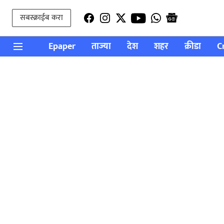
सबस्क्राईब करा
Epaper
ताज्या
देश
शहर
क्रीडा
C