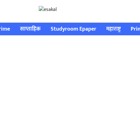
rime
साप्ताहिक
Studyroom Epaper
महाराष्ट्र
Pri