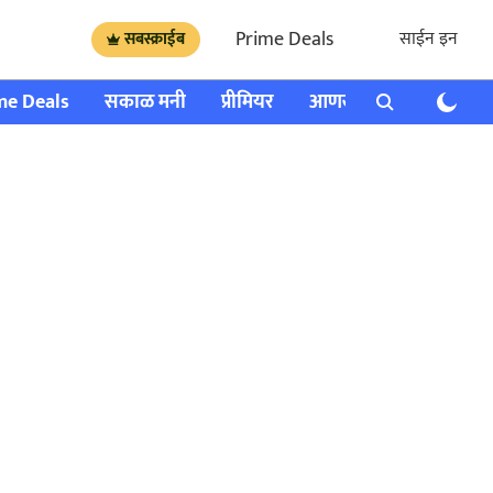
Prime Deals
साईन इन
सबस्क्राईब
me Deals
सकाळ मनी
प्रीमियर
आणखी
राशी भविष्य