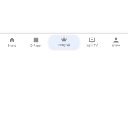
सबस्क्राईब
Home
E-Paper
लाईव्ह TV
सकाळ+
⌄
Marathi News
⌄
About Esakal