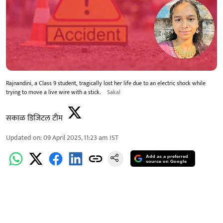
Rajnandini, a Class 9 student, tragically lost her life due to an electric shock while
trying to move a live wire with a stick.
Sakal
सकाळ डिजिटल टीम
Updated on
:
09 April 2025, 11:23 am
IST
Add as a preferred
source on Google