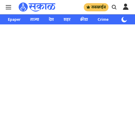
सबस्क्राईब
Epaper
ताज्या
देश
शहर
क्रीडा
Crime
साप्ताहिक