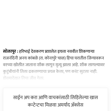
सोलापूर :
हरिभाई देवकरण प्रशालेत इयत्ता नववीत शिकणाऱ्या
राजनंदिनी अनय कांबळे (रा. कोनापुरे चाळ) हिचा घरातील जिन्यावरून
वरच्या खोलीत जाताना शॉक लागून मृत्यू झाला आहे. शॉक लागल्यावर
कुटुंबीयांनी तिला ढकलण्याचा प्रयत्न केला, पण करंट सुटला नाही.
डोळ्यादेखत तिचा जीव गेला.
साईन अप करा आणि वाचकांसाठी लिहिलेल्या खास
कन्टेन्टचा मिळवा अमर्याद ॲक्सेस