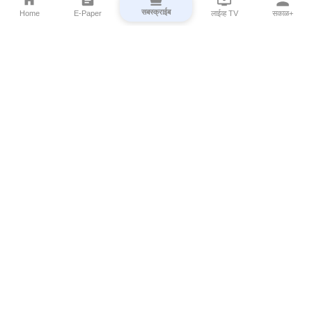
सबस्क्राईब
Home
E-Paper
लाईव्ह TV
सकाळ+
⌄
Marathi News
⌄
About Esakal
⌄
Digital Products
⌄
Sakal Programs
⌄
Print Products