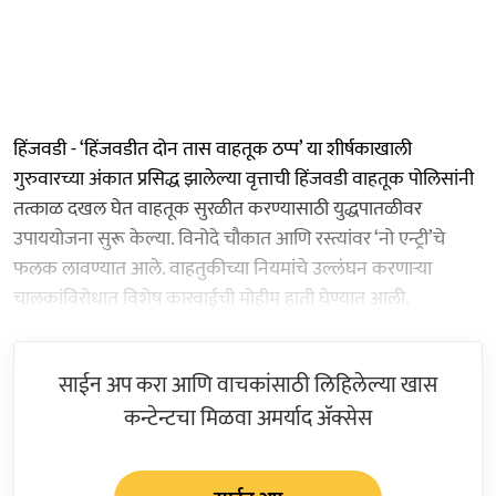
हिंजवडी - ‘हिंजवडीत दोन तास वाहतूक ठप्प’ या शीर्षकाखाली
गुरुवारच्या अंकात प्रसिद्ध झालेल्या वृत्ताची हिंजवडी वाहतूक पोलिसांनी
तत्काळ दखल घेत वाहतूक सुरळीत करण्यासाठी युद्धपातळीवर
उपाययोजना सुरू केल्या. विनोदे चौकात आणि रस्त्यांवर ‘नो एन्ट्री’चे
फलक लावण्यात आले. वाहतुकीच्या नियमांचे उल्लंघन करणाऱ्या
चालकांविरोधात विशेष कारवाईची मोहीम हाती घेण्यात आली.
साईन अप करा आणि वाचकांसाठी लिहिलेल्या खास
कन्टेन्टचा मिळवा अमर्याद ॲक्सेस