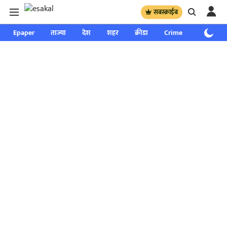
सबस्क्राईब
Epaper
ताज्या
देश
शहर
क्रीडा
Crime
साप्ताहिक