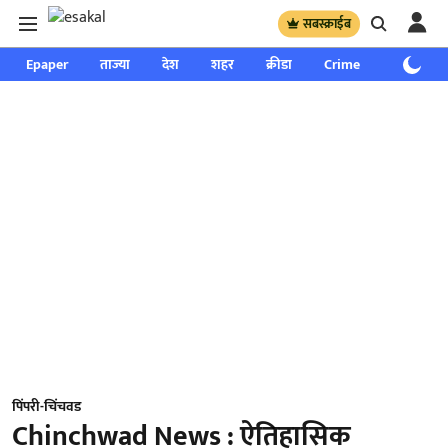
सबस्क्राईब
Epaper
ताज्या
देश
शहर
क्रीडा
Crime
साप्ताहिक
पिंपरी-चिंचवड
Chinchwad News : ऐतिहासिक