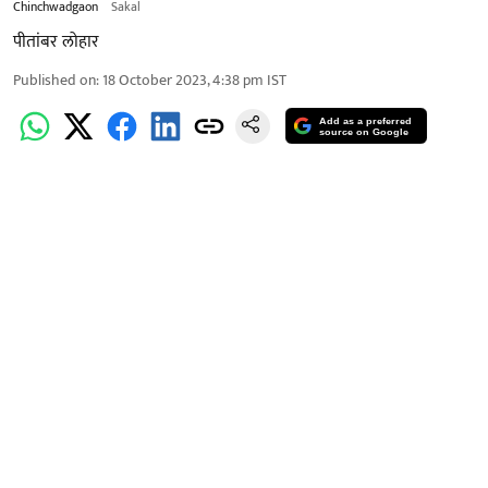
Chinchwadgaon
Sakal
पीतांबर लोहार
Published on
:
18 October 2023, 4:38 pm
IST
Add as a preferred
source on Google