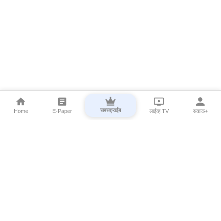
सबस्क्राईब
Home
E-Paper
लाईव्ह TV
सकाळ+
⌄
Marathi News