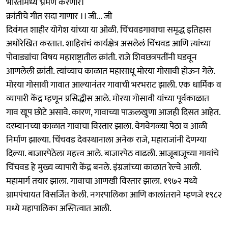
भारतामध्ये भ्रमण करणार।
क्रांतीचे गीत सदा गाणार ।। जी... जी
दिवंगत शाहीर योगेश यांच्या या ओळी. चिंचवडगावाचा समृद्ध इतिहास
अधोरेखित करतात. शाहिरांचं कार्यक्षेत्र असलेलं चिंचवड आणि त्यांच्या
पोवाड्यांचा विषय महाराष्ट्रातील क्रांती. राजे शिवछत्रपतींनी घडवून
आणलेली क्रांती. त्यांच्याच काळात महासाधू मोरया गोसावी होऊन गेले.
मोरया गोसावी गावात आल्यानंतर गावाची भरभराट झाली. एक धार्मिक व
व्यापारी केंद्र म्हणून प्रसिद्धीस आले. मोरया गोसावी यांच्या पूर्वकाळात
गाव खूप छोटे असावे. कारण, गावाच्या पाऊलखुणा आजही दिसत आहेत.
दरम्यानच्या काळात गावाचा विस्तार झाला. वेगवेगळ्या पेठा व आळी
निर्माण झाल्या. चिंचवड देवस्थानाला अनेक राजे, महाराजांनी देणग्या
दिल्या. बाजारपेठेला महत्त्व आले. बाजारपेठ वाढली. आजूबाजूच्या गावांचे
चिंचवड हे मुख्य व्यापारी केंद्र बनले. इंग्रजांच्या काळात रेल्वे आली.
महामार्ग तयार झाला. गावाचा आणखी विस्तार झाला. १९७२ मध्ये
ग्रामपंचायत विसर्जित केली. नगरपालिका आणि कालांतराने म्हणजे १९८२
मध्ये महापालिका अस्तित्वात आली.