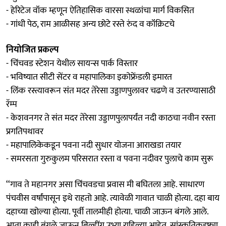
- हेरिटेज वॉक म्हणून ऐतिहासिक वारसा स्थळांचा मार्ग विकसित
- गांधी पेठ, राम आळीसह अन्य छोटे रस्ते रुंद व कॉंक्रिटचे
नियोजित प्रकल्प
- चिंचवड स्टेशन येथील सायन्स पार्क विस्तार
- भविष्यात सीटी सेंटर व महापालिका इकोफ्रेंडली इमारत
- लिंक रस्त्यावरून संत मदर तेरेसा उड्डाणपुलावर चढणे व उतरण्यासाठी
रॅम्प
- केशवनगर ते संत मदर तेरेसा उड्डाणपुलापर्यंत नदी काठचा नवीन रस्ता
प्रगतिपथावर
- महापालिकेकडून पवना नदी सुधार योजना आराखडा तयार
- समरसता गुरुकुलम परिसरात रस्ता व पवना नदीवर पुलाचे काम सुरू
‘‘गाव ते महानगर असा चिंचवडचा प्रवास मी बघितला आहे. साधारण
पंचवीस वर्षांपासून इथे राहतो आहे. त्यावेळी गावात चाळी होत्या. दहा बाय
दहाच्या खोल्या होत्या. पूर्वी तालमीही होत्या. चाळी जाऊन बंगले आले.
आता काही बंगले जाऊन बिल्डींग उभ्या राहिल्या आहेत. सांस्कृतिकदृष्ट्या