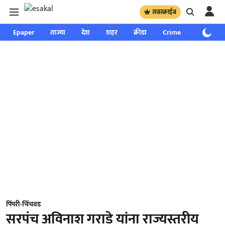
सबस्क्राईब
Epaper
ताज्या
देश
शहर
क्रीडा
Crime
साप्ताहिक
पिंपरी-चिंचवड
सरपंच अविनाश गराडे यांना राज्यस्तरीय