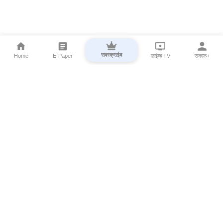
सबस्क्राईब
Home
E-Paper
लाईव्ह TV
सकाळ+
⌄
Marathi News
⌄
About Esakal
⌄
Digital Products
⌄
Sakal Programs