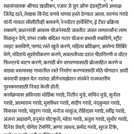
सहसंचालक श्रीपाद खळीकर, एआर जे ग्रुप ऑफ इंडस्ट्रीजचे अध्यक्ष
जितेंद्र दाते, लेखक विनोद वणवे यांच्या हस्ते देण्यात आला. सरपंच गराडे
यांनी गावात सीसीटीव्ही बसवणे, रेनवॉटर हार्वेस्टिंग, ई टेंडर प्रक्रिया
राबवणे, प्रधानमंत्री आवास योजनेसाठी जास्तीत जास्त लाभार्थ्यांना लाभ
मिळवून देणे, शंभर टक्के बंदिस्त गटार योजना प्रभावी राबविणे, स्ट्रीट
लाइट बसविणे, पाणंद रस्ते खुले करणे, महिला प्रशिक्षण, आरोग्य शिबिरे
घेणे, मंदिरांचे सुशोभीकरण करणे, सवलतीच्या दरात पीठगिरणी व वॉटर
फिल्टरचे वाटप करणे, कापडी बॅग वापरण्यासाठी प्रोत्साहित करणे व
वाड्या वस्त्यासह गावातील रस्ते निर्माण करण्यासाठी मोठे योगदान आदी
कामाची दखल घेत नालंदा ऑर्गनायझेशन संस्थेने राज्यस्तरीय
पुरस्कारासाठी निवड केली होती.
कार्यक्रमास अविनाश धोडिंबा गराडे, नितीन मुऱ्हे, सचिन मुऱ्हे, सुनील
गराडे, आत्माराम गराडे, मुरलीधर गराडे, संदीप गराडे, नंदकुमार गराडे,
विकास गराडे, पांडुरंग गराडे, मनोज वाळुंज, रोहिदास गराडे, रवींद्र गराडे,
अंजना अढाळगे, हनुमंत घोटकुले, महेश गराडे, अतुल गराडे, सुधीर गराडे,
दिनेश शेडगे, योगेश टेमगिरे, आणा जाधव, प्रमोद गराडे, सूरज टिके,