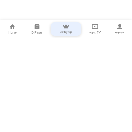
सबस्क्राईब
Home
E-Paper
लाईव्ह TV
सकाळ+
⌄
Marathi News
⌄
About Esakal
⌄
Digital Products