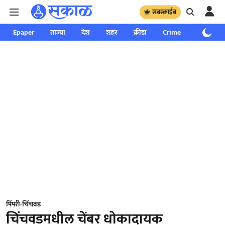
सबस्क्राईब
Epaper
ताज्या
देश
शहर
क्रीडा
Crime
साप्ताहिक
पिंपरी-चिंचवड
चिंचवडमधील चेंबर धोकादायक