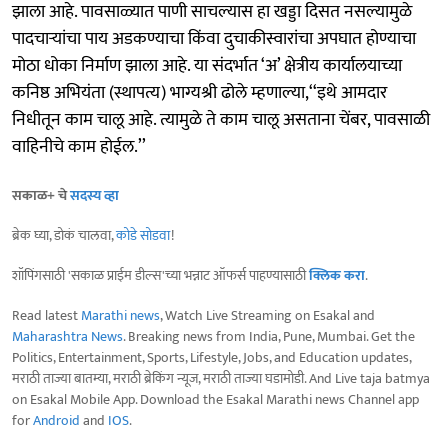
झाला आहे. पावसाळ्यात पाणी साचल्यास हा खड्डा दिसत नसल्यामुळे
पादचाऱ्यांचा पाय अडकण्याचा किंवा दुचाकीस्वारांचा अपघात होण्याचा
मोठा धोका निर्माण झाला आहे. या संदर्भात ‘अ’ क्षेत्रीय कार्यालयाच्या
कनिष्ठ अभियंता (स्थापत्य) भाग्यश्री ढोले म्हणाल्या,‘‘इथे आमदार
निधीतून काम चालू आहे. त्यामुळे ते काम चालू असताना चेंबर, पावसाळी
वाहिनीचे काम होईल.’’
सकाळ+ चे
सदस्य व्हा
ब्रेक घ्या, डोकं चालवा,
कोडे सोडवा
!
शॉपिंगसाठी 'सकाळ प्राईम डील्स'च्या भन्नाट ऑफर्स पाहण्यासाठी
क्लिक करा
.
Read latest
Marathi news
, Watch Live Streaming on Esakal and
Maharashtra News
. Breaking news from India, Pune, Mumbai. Get the
Politics, Entertainment, Sports, Lifestyle, Jobs, and Education updates,
मराठी ताज्या बातम्या, मराठी ब्रेकिंग न्यूज, मराठी ताज्या घडामोडी. And Live taja batmya
on Esakal Mobile App. Download the Esakal Marathi news Channel app
for
Android
and
IOS
.