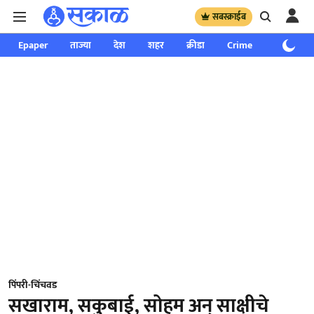
सबस्क्राईब
Epaper
ताज्या
देश
शहर
क्रीडा
Crime
साप्ताहिक
पिंपरी-चिंचवड
सखाराम, सकुबाई, सोहम अन् साक्षीचे