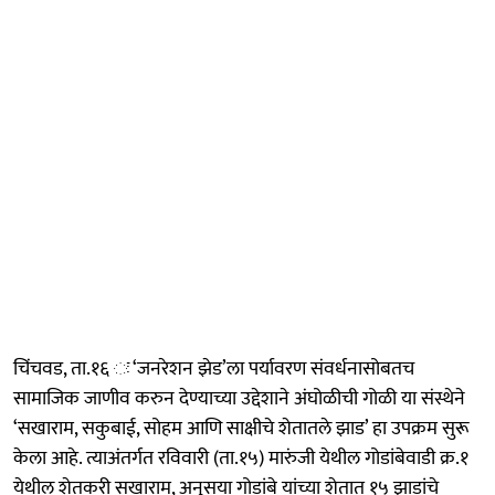
चिंचवड, ता.१६ ः ‘जनरेशन झेड’ला पर्यावरण संवर्धनासोबतच
सामाजिक जाणीव करुन देण्याच्या उद्देशाने अंघोळीची गोळी या संस्थेने
‘सखाराम, सकुबाई, सोहम आणि साक्षीचे शेतातले झाड’ हा उपक्रम सुरू
केला आहे. त्याअंतर्गत रविवारी (ता.१५) मारुंजी येथील गोडांबेवाडी क्र.१
येथील शेतकरी सखाराम, अनुसया गोडांबे यांच्या शेतात १५ झाडांचे