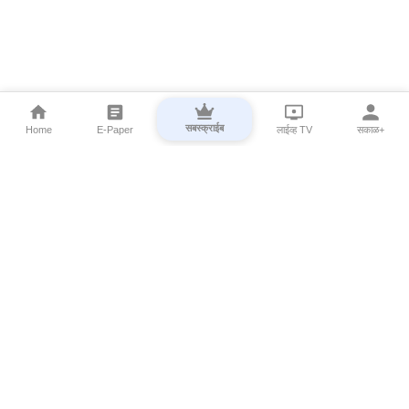
सबस्क्राईब
Home
E-Paper
लाईव्ह TV
सकाळ+
⌄
Marathi News
⌄
About Esakal