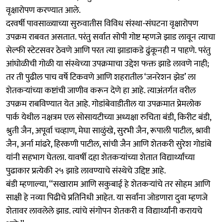
वृक्षारोपण करण्यात आले.
दरवर्षी पावसाळ्याच्या सुरुवातीस विविध संस्था-संघटना वृक्षारोपण
उपक्रम राबवत असतात. परंतु सर्वात सोपी गोष्ट म्हणजे झाड लावून त्याचा
सेल्फी स्टेटसवर ठेवणे आणि परत त्या झाडाकडे ढुंकूनही न पाहणे. परंतु
आंघोळीची गोळी या संस्थेच्या उपक्रमाचा उद्देश फक्त झाडे लावणे नाही;
तर ती पुढील पाच वर्षे टिकवणे आणि शहरातील ‘जनरेशन झेड’ ला
शेतकऱ्यांच्या कष्टांची जाणीव करून देणे हा आहे. त्याअंतर्गत वरील
उपक्रम राबविण्यात येत आहे. गोडांबेवाडीतील या उपक्रमात प्रेमलोक
पार्क येथील नक्षत्रम एल सोसायटीच्या अध्यक्षा रुचिता बंडी, किरीट बंडी,
श्रुती जैन, अपूर्वा चव्हाण, मेघा साळुंखे, सुरभी जैन, रूपाली पाटील, श्रावी
जैन, अर्ना मांढरे, हिरकणी पाटील, सांची जैन आणि शेतकरी सुरेश गोडांबे
यांनी सहभाग घेतला. यावर्षी दहा शेतकऱ्यांच्या शेतात विद्यार्थ्यांच्या
पुढाकार प्रत्येकी २५ झाडे लावण्याचे संस्थेचे उद्दिष्ट आहे.
बंडी म्हणाल्या, ‘‘सखाराम आणि सकुबाई हे शेतकऱ्यांचे तर सोहम आणि
साक्षी हे नव्या पिढीचे प्रतिनिधी आहेत. या सर्वांना जोडणारा दुवा म्हणजे
शेतावर लावलेले झाड. त्यांचे संगोपन शेतकरी व विद्यार्थ्यांनी करायचे