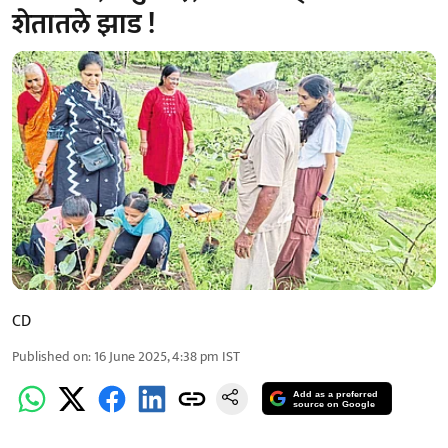
शेतातले झाड !
CD
Published on
:
16 June 2025, 4:38 pm
IST
Add as a preferred
source on Google