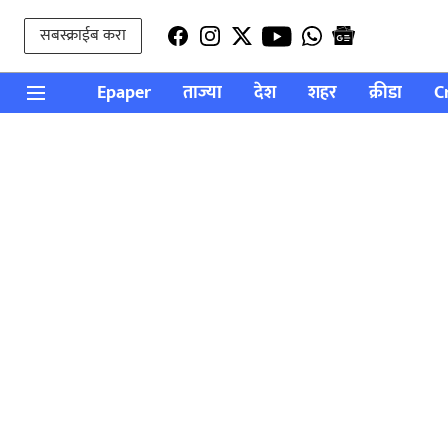
सबस्क्राईब करा
Epaper
ताज्या
देश
शहर
क्रीडा
C