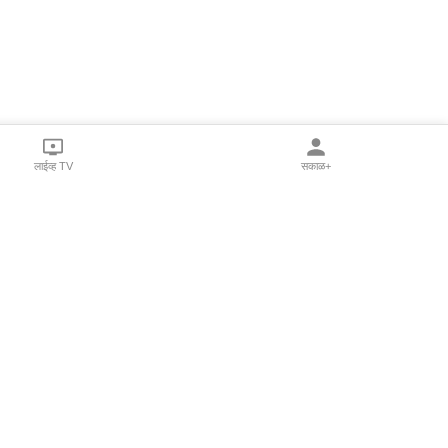
लाईव्ह TV
सकाळ+
l Programs
Print Products