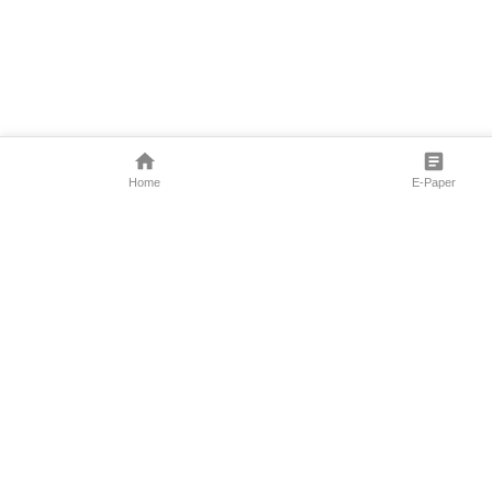
Home
E-Paper
Follow Us
Marathi News