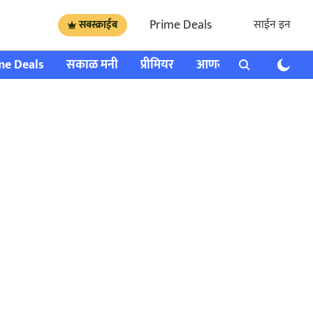
Prime Deals
साईन इन
सबस्क्राईब
me Deals
सकाळ मनी
प्रीमियर
आणखी
राशी भविष्य