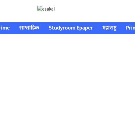
rime
साप्ताहिक
Studyroom Epaper
महाराष्ट्र
Pri