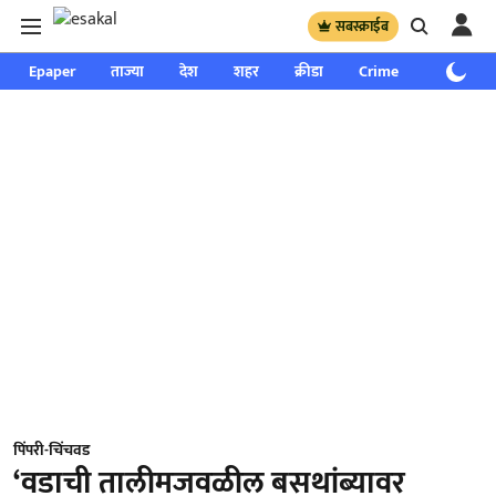
सबस्क्राईब
Epaper
ताज्या
देश
शहर
क्रीडा
Crime
साप्ताहिक
पिंपरी-चिंचवड
‘वडाची तालीमजवळील बसथांब्यावर