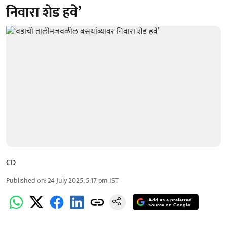
निवारा शेड हवे’
CD
Published on
:
24 July 2025, 5:17 pm
IST
Add as a preferred
source on Google