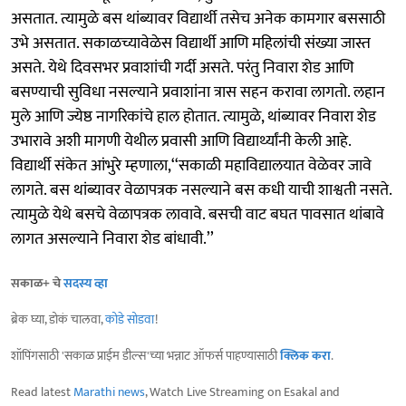
असतात. त्यामुळे बस थांब्यावर विद्यार्थी तसेच अनेक कामगार बससाठी
उभे असतात. सकाळच्यावेळेस विद्यार्थी आणि महिलांची संख्या जास्त
असते. येथे दिवसभर प्रवाशांची गर्दी असते. परंतु निवारा शेड आणि
बसण्याची सुविधा नसल्याने प्रवाशांना त्रास सहन करावा लागतो. लहान
मुले आणि ज्येष्ठ नागरिकांचे हाल होतात. त्यामुळे, थांब्यावर निवारा शेड
उभारावे अशी मागणी येथील प्रवासी आणि विद्यार्थ्यांनी केली आहे.
विद्यार्थी संकेत आंभुरे म्हणाला,‘‘सकाळी महाविद्यालयात वेळेवर जावे
लागते. बस थांब्यावर वेळापत्रक नसल्याने बस कधी याची शाश्वती नसते.
त्यामुळे येथे बसचे वेळापत्रक लावावे. बसची वाट बघत पावसात थांबावे
लागत असल्याने निवारा शेड बांधावी.’’
सकाळ+ चे
सदस्य व्हा
ब्रेक घ्या, डोकं चालवा,
कोडे सोडवा
!
शॉपिंगसाठी 'सकाळ प्राईम डील्स'च्या भन्नाट ऑफर्स पाहण्यासाठी
क्लिक करा
.
Read latest
Marathi news
, Watch Live Streaming on Esakal and