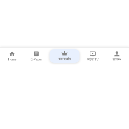
सबस्क्राईब
Home
E-Paper
लाईव्ह TV
सकाळ+
⌄
Marathi News
⌄
About Esakal