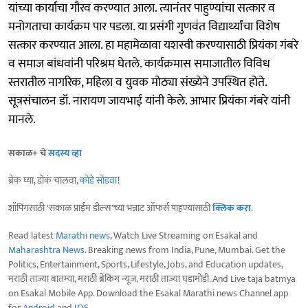
यांच्या कार्याचा गौरव करण्यात आला. त्यानंतर पाहुण्यांचा सत्कार व
मनोगताचा कार्यक्रम पार पडला. या प्रसंगी गुणवंत विद्यार्थ्यांचा विशेष
सत्कार करण्यात आला. हा महामेळावा यशस्वी करण्यासाठी प्रियंका गंबरे
व समाज बांधवांनी परिश्रम घेतले. कार्यक्रमास समाजातील विविध
स्तरातील नागरिक, महिला व युवक मोठ्या संख्येने उपस्थित होते.
सूत्रसंचालन डॉ. नारायण जायभाई यांनी केले. आभार प्रियंका गंबरे यांनी
मानले.
सकाळ+ चे
सदस्य व्हा
ब्रेक घ्या, डोकं चालवा,
कोडे सोडवा
!
शॉपिंगसाठी 'सकाळ प्राईम डील्स'च्या भन्नाट ऑफर्स पाहण्यासाठी
क्लिक करा
.
Read latest
Marathi news
, Watch Live Streaming on Esakal and
Maharashtra News
. Breaking news from India, Pune, Mumbai. Get the
Politics, Entertainment, Sports, Lifestyle, Jobs, and Education updates,
मराठी ताज्या बातम्या, मराठी ब्रेकिंग न्यूज, मराठी ताज्या घडामोडी. And Live taja batmya
on Esakal Mobile App. Download the Esakal Marathi news Channel app
for
Android
and
IOS
.