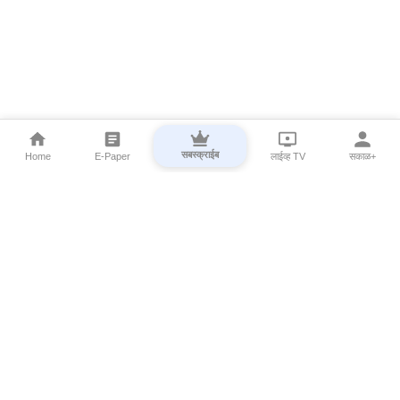
सबस्क्राईब
Home
E-Paper
लाईव्ह TV
सकाळ+
⌄
Marathi News
⌄
About Esakal