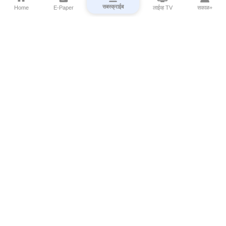
सबस्क्राईब
Home
E-Paper
लाईव्ह TV
सकाळ+
⌄
Marathi News
⌄
About Esakal
⌄
Digital Products
⌄
Sakal Programs
⌄
Print Products