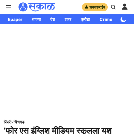
सबस्क्राईब
Epaper
ताज्या
देश
शहर
क्रीडा
Crime
साप्ताहि
पिंपरी-चिंचवड
‘फोर एस इंग्लिश मीडियम स्कूलला यश