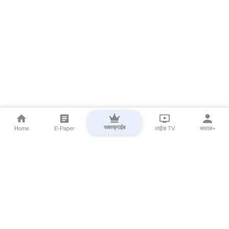
सबस्क्राईब
Home
E-Paper
लाईव्ह TV
सकाळ+