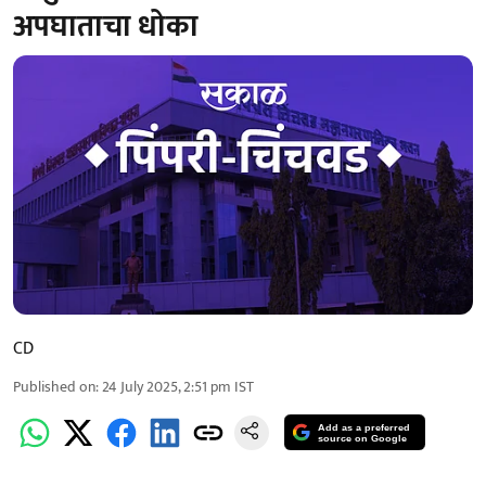
अपघाताचा धोका
CD
Published on
:
24 July 2025, 2:51 pm
IST
Add as a preferred
source on Google