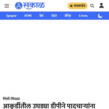
सबस्क्राईब
Epaper
ताज्या
देश
शहर
क्रीडा
Crime
साप्ताहिक
पिंपरी-चिंचवड
आकुर्डीतील उघड्या डीपीने पादचाऱ्यांना