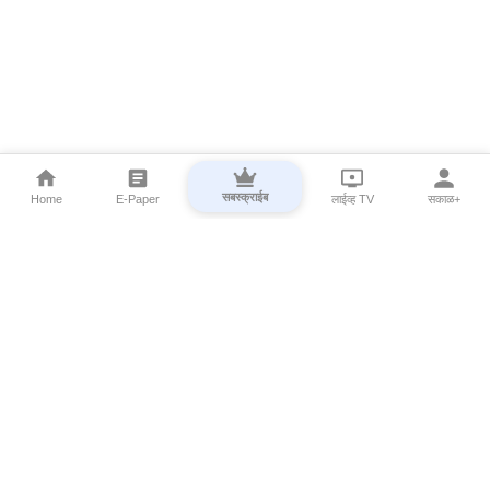
सबस्क्राईब
Home
E-Paper
लाईव्ह TV
सकाळ+
⌄
Marathi News
⌄
About Esakal