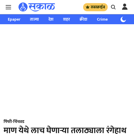
सबस्क्राईब
Epaper
ताज्या
देश
शहर
क्रीडा
Crime
साप्ताहिक
पिंपरी-चिंचवड
माण येथे लाच घेणाऱ्या तलाठ्याला रंगेहाथ