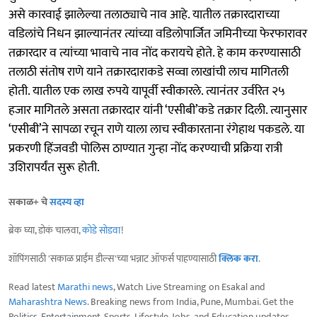
असे कारवाई झालेल्या तलाठ्याचे नाव आहे. यातील तक्रारदाराच्या
वडिलांचे निधन झाल्यानंतर त्यांच्या वडिलोपार्जित जमिनीच्या फेरफारावर
तक्रारदार व त्यांच्या भावाचे नाव नोंद करायचे होते. हे काम करण्यासाठी
तलाठी संतोष राणे याने तक्रारदाराकडे सव्वा लाखांची लाच मागितली
होती. यातील एक लाख रुपये यापूर्वी स्वीकारले. त्यानंतर उर्वरित २५
हजार मागितले असता तक्रारदार यांनी ‘एसीबी’कडे तक्रार दिली. त्यानुसार
‘एसीबी’ने सापळा रचून राणे याला लाच स्वीकारताना रंगेहाथ पकडले. या
प्रकरणी हिंजवडी पोलिस ठाण्यात गुन्हा नोंद करण्याची प्रक्रिया रात्री
उशिरापर्यंत सुरू होती.
सकाळ+ चे
सदस्य व्हा
ब्रेक घ्या, डोकं चालवा,
कोडे सोडवा
!
शॉपिंगसाठी 'सकाळ प्राईम डील्स'च्या भन्नाट ऑफर्स पाहण्यासाठी
क्लिक करा
.
Read latest
Marathi news
, Watch Live Streaming on Esakal and
Maharashtra News
. Breaking news from India, Pune, Mumbai. Get the
Politics, Entertainment, Sports, Lifestyle, Jobs, and Education updates,