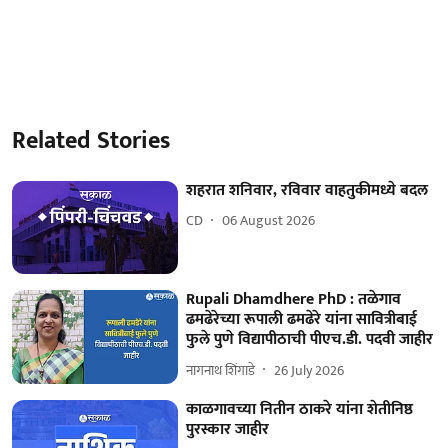
Related Stories
शहरात शनिवार, रविवार वाहतुकीमध्ये बदल
CD
06 August 2026
Rupali Dhamdhere PhD : तळेगाव
ढमढेरेच्या रूपाली ढमढेरे यांना सावित्रीबाई
फुले पुणे विद्यापीठाची पीएच.डी. पदवी जाहीर
नागनाथ शिंगाडे
26 July 2026
काळगावच्या नितीन ठाकरे यांना शेतीनिष्ठ
पुरस्कार जाहीर