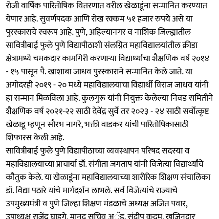
रोजी वार्षिक पारितोषिक वितरणात वरील खेळाडूंना सन्मानित करण्यात
येणार आहे. सुवर्णपदक आणि रोख रक्कम ५१ हजार रुपये असे या
पुरस्काराचे स्वरूप आहे. पुणे, अहिल्यानगर व नाशिक जिल्ह्यातील
सावित्रीबाई फुले पुणे विद्यापीठाशी संलग्नित महाविद्यालयांतील क्रीडा
क्षेत्रामध्ये चमकदार कामगिरी करणाऱ्या विद्यार्थ्यांचा शैक्षणिक वर्ष २०१४
- १५ पासून पै. खाशाबा जाधव पुरस्काराने सन्मानित केले जाते. या
अगोदरही २०१९ - २० मध्ये महाविद्यालयाचा विद्यार्थी विराज जाधव यांनी
हा सन्मान मिळविला आहे. कुलगुरू यांनी नियुक्त केलेल्या निवड समितीने
शैक्षणिक वर्ष २०२१-२२ साठी देवेंद्र सुर्वे तर २०२३ - २४ साठी सर्वोत्कृष्ट
खेळाडू म्हणून सौरभ नागरे, भक्ती वाडकर यांची पारितोषिकासाठी
शिफारस केली आहे.
सावित्रीबाई फुले पुणे विद्यापीठाच्या व्यवस्थापन परिषद सदस्या व
महाविद्यालयाच्या प्राचार्या डॉ. संगीता जगताप यांनी विजेत्या विद्यार्थ्यांचे
कौतुक केले. या खेळाडूंना महाविद्यालयाच्या शारीरिक शिक्षण संचालिका
डॉ. विद्या पठारे यांचे मार्गदर्शन लाभले. सर्व विजेत्यांचे राज्याचे
उपमुख्यमंत्री व पुणे जिल्हा शिक्षण मंडळाचे अध्यक्ष अजित पवार,
उपाध्यक्ष राजेंद्र घाडगे, मानद सचिव अॅड. संदीप कदम, खजिनदार