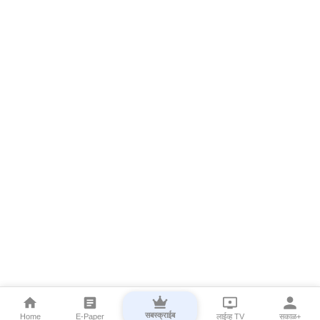
सबस्क्राईब
Home
E-Paper
लाईव्ह TV
सकाळ+