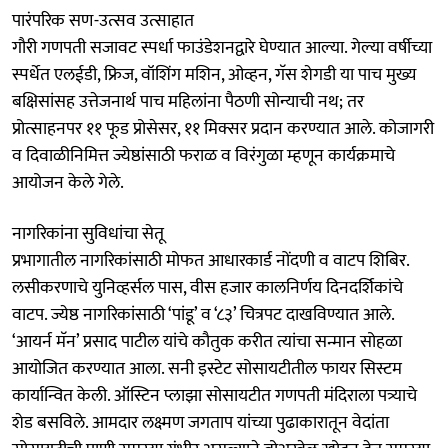
पारंपरिक सण-उत्सव उत्साहात
गौरी गणपती सजावट स्पर्धा फाउंडेशनद्वारे घेण्यात आल्या. गेल्या वर्षीच्या
स्पर्धेत एलईडी, फ्रिज, वॉशिंग मशिन, ओव्हन, गॅस शेगडी या पाच मुख्य
बक्षिसांसह उत्तेजनार्थ पाच महिलांना पैठणी सोन्याची नथ; तर
प्रोत्साहनपर ११ फूड प्रोसेसर, ११ मिक्सर प्रदान करण्यात आले. कोजागरी
व दिवाळीनिमित्त ज्येष्ठांसाठी फराळ व विरंगुळा म्हणून कार्यक्रमाचे
आयोजन केले गेले.
नागरिकांना सुविधांचा सेतू
प्रभागातील नागरिकांसाठी मोफत आधारकार्ड नोंदणी व वाटप शिबिर.
लसीकरणाचे युनिव्हर्सल पास, वीस हजार कालनिर्णय दिनदर्शिकांचे
वाटप. ज्येष्ठ नागरिकांसाठी ‘पांडू’ व ‘८३’ चित्रपट दाखविण्यात आले.
‘आयर्न मॅन’ प्रसाद पाटील यांचे कौतुक करीत त्यांचा सन्मान सोहळा
आयोजित करण्यात आला. सनी इस्टेट सोसायटीतील फायर सिस्टम
कार्यान्वित केली. ऑस्टिन प्लाझा सोसायटीत गणपती मंदिराला पत्र्याचे
शेड बसविले. आमदार लक्ष्मण जगताप यांच्या पुढाकारातून वेदांता