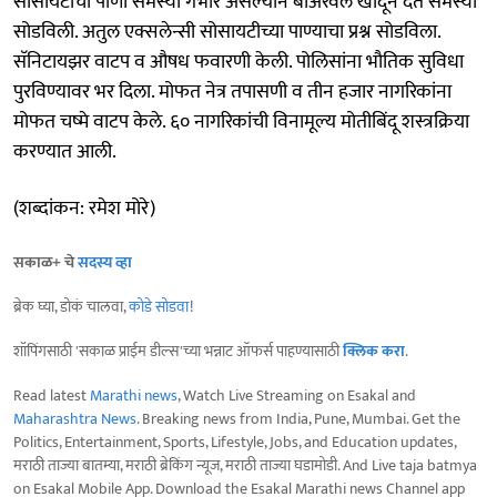
सोसायटीची पाणी समस्या गंभीर असल्याने बोअरवेल खोदून देत समस्या
सोडविली. अतुल एक्सलेन्सी सोसायटीच्या पाण्याचा प्रश्न सोडविला.
सॅनिटायझर वाटप व औषध फवारणी केली. पोलिसांना भौतिक सुविधा
पुरविण्यावर भर दिला. मोफत नेत्र तपासणी व तीन हजार नागरिकांना
मोफत चष्मे वाटप केले. ६० नागरिकांची विनामूल्य मोतीबिंदू शस्त्रक्रिया
करण्यात आली.
(शब्दांकन: रमेश मोरे)
सकाळ+ चे
सदस्य व्हा
ब्रेक घ्या, डोकं चालवा,
कोडे सोडवा
!
शॉपिंगसाठी 'सकाळ प्राईम डील्स'च्या भन्नाट ऑफर्स पाहण्यासाठी
क्लिक करा
.
Read latest
Marathi news
, Watch Live Streaming on Esakal and
Maharashtra News
. Breaking news from India, Pune, Mumbai. Get the
Politics, Entertainment, Sports, Lifestyle, Jobs, and Education updates,
मराठी ताज्या बातम्या, मराठी ब्रेकिंग न्यूज, मराठी ताज्या घडामोडी. And Live taja batmya
on Esakal Mobile App. Download the Esakal Marathi news Channel app