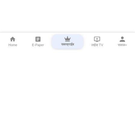
सबस्क्राईब
Home
E-Paper
लाईव्ह TV
सकाळ+
⌄
Marathi News
⌄
About Esakal
⌄
Digital Products