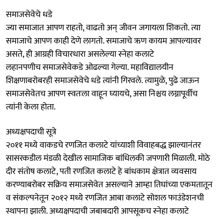
समाजसेवेचे धडे
ज्या समाजात आपण राहतो, वाढतो अन् जीवन जगायला शिकतो. त्या
समाजाचे आपण काही देणे लागतो. समाजाचे ऋण कायम आपल्यावर
असते, ही आग्रही विचारधारा असलेल्या स्नेहा कलाटे
लहानपणीच समाजसेवेकडे ओढल्या गेल्या. महाविद्यालयीन
शिक्षणाबरोबरही समाजसेवेचे धडे त्यांनी गिरवले. त्यामुळे, पुढे जाऊन
समाजसेवेतच आपण स्वतःला वाहून घ्यायचे, असा निश्चय लग्नापूर्वीच
त्यांनी केला होता.
अध्यक्षपदाची सूत्रे
२०११ मध्ये वाकडचे रणजित कलाटे यांच्याशी विवाहबद्ध झाल्यानंतर
सासरकडील मंडळी देखील सामाजिक बांधिलकी जपणारी मिळाली. मोठे
दीर संतोष कलाटे, पती रणजित कलाटे हे बांधकाम क्षेत्रात व्यवसाय
करण्याबरोबर सक्रिय समाजसेवेत असल्याने आम्हा तिघांच्या एकमतातून
व संकल्पनेतून २०१२ मध्ये रणजित आबा कलाटे सोशल फाउंडेशनची
स्थापना झाली. अध्यक्षपदाची जबाबदारी आपसूकच स्नेहा कलाटे