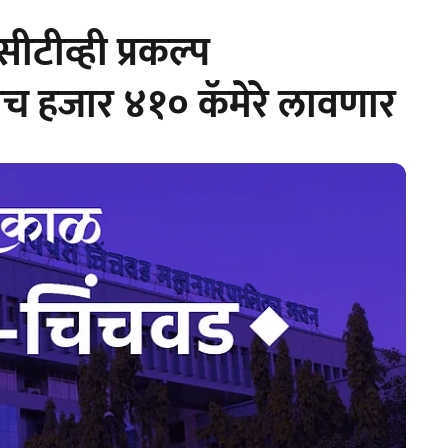
ीटीव्ही प्रकल्प
ाच हजार ४१० कॅमेरे लावणार