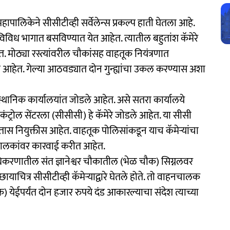
महापालिकेने सीसीटीव्ही सर्वेलेन्स प्रकल्प हाती घेतला आहे.
े विविध भागात बसविण्यात येत आहेत. त्यातील बहुतांश कॅमेरे
ेत. मोठ्या रस्त्यांवरील चौकांसह वाहतूक नियंत्रणात
े आहेत. गेल्या आठवड्यात दोन गुन्ह्यांचा उकल करण्यास अशा
्थानिक कार्यालयांत जोडले आहेत. असे सतरा कार्यालये
ंट्रोल सेंटरला (सीसीसी) हे कॅमेरे जोडले आहेत. या सीसी
ास नियुक्तीस आहेत. वाहतूक पोलिसांकडून याच कॅमेऱ्यांचा
चालकांवर कारवाई करीत आहेत.
धिकरणातील संत ज्ञानेश्वर चौकातील (भेळ चौक) सिग्नलवर
ाचित्र सीसीटीव्ही कॅमेऱ्याद्वारे घेतले होते. तो वाहनचालक
येईपर्यंत दोन हजार रुपये दंड आकारल्याचा संदेश त्याच्या