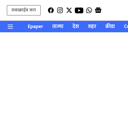
सबस्क्राईब करा
Epaper
ताज्या
देश
शहर
क्रीडा
C