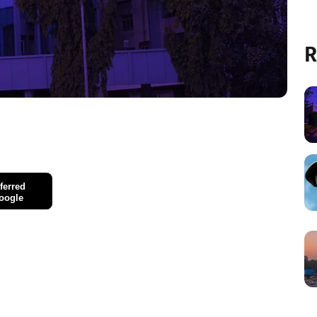
R
ferred
oogle