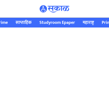
rime
साप्ताहिक
Studyroom Epaper
महाराष्ट्र
Pri