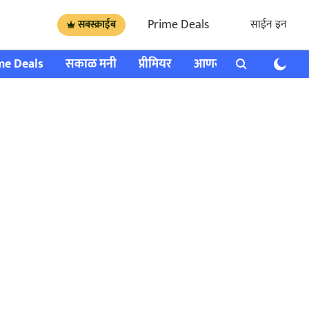
Prime Deals
साईन इन
सबस्क्राईब
me Deals
सकाळ मनी
प्रीमियर
आणखी
राशी भविष्य