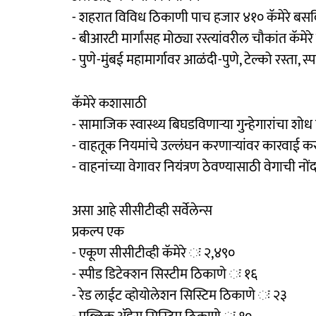
- शहरात विविध ठिकाणी पाच हजार ४१० कॅमेरे बसव
- बीआरटी मार्गांसह मोठ्या रस्त्यांवरील चौकांत कॅम
- पुणे-मुंबई महामार्गावर आळंदी-पुणे, टेल्को रस्ता, स्प
कॅमेरे कशासाठी
- सामाजिक स्वास्थ्य बिघडविणाऱ्या गुन्हेगारांचा शोध 
- वाहतूक नियमांचे उल्लंघन करणाऱ्यांवर कारवाई क
- वाहनांच्या वेगावर नियंत्रण ठेवण्यासाठी वेगाची नो
असा आहे सीसीटीव्ही सर्वेलेन्स
प्रकल्प एक
- एकूण सीसीटीव्ही कॅमेरे ः २,४९०
- स्पीड डिटेक्शन सिस्टीम ठिकाणे ः १६
- रेड लाईट व्होयोलेशन सिस्टिम ठिकाणे ः २३