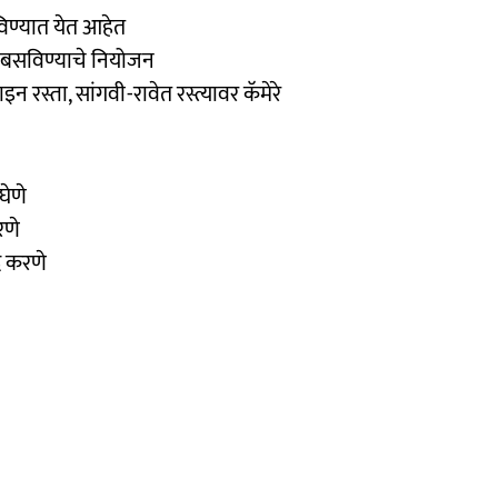
िण्यात येत आहेत
ेरे बसविण्याचे नियोजन
ाइन रस्ता, सांगवी-रावेत रस्त्यावर कॅमेरे
घेणे
रणे
ंद करणे