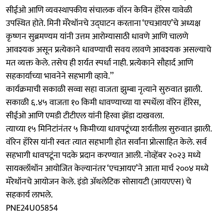
सीईओ आणि व्यवस्थापकीय संचालक वॉरन केविन हॅरिस यावेळी
उपस्थित होते. मिनी मॅरेथॉनचे उद्‍घाटन करताना ‘एचआयए’चे अध्यक्ष
कृष्णन सुब्रमण्यम यांनी उत्तम आरोग्यासाठी धावणे आणि चालणे
आवश्यक असून प्रत्येकाने धावण्याची सवय लावणे आवश्यक असल्याचे
मत व्यक्त केले. तसेच ही शर्यत स्पर्धा नाही. प्रत्येकाने सौहार्द आणि
सहकार्याच्या भावनेने सहभागी व्हावे.’’
कार्यक्रमाची सकाळी सव्वा सहा वाजता झुम्बा नृत्याने सुरुवात झाली.
सकाळी ६.४५ वाजता १० किमी धावण्याच्या या स्पर्धेला वॉरेन हॅरिस,
सीईओ आणि एमडी टीटीएल यांनी हिरवा झेंडा दाखवला.
त्याच्या १५ मिनिटांनंतर ५ किमीच्या धावपटूंच्या शर्यतीला सुरुवात झाली.
वॉरेन हॅरिस यांनी स्वतः त्यात सहभागी होत सर्वांना प्रोत्साहित केले. सर्व
सहभागी धावपटूंना पदके प्रदान करण्यात आली. नोव्हेंबर २०२३ मध्ये
सायक्लॉथॉन आयोजित केल्यानंतर ‘एचआयए’ने आता मार्च २००४ मध्ये
मॅरेथॉनचे आयोजन केले. इंडो ॲथलेटिक सोसायटी (आयएएस) चे
सहकार्य लाभले.
PNE24U05854