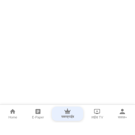
सबस्क्राईब
Home
E-Paper
लाईव्ह TV
सकाळ+