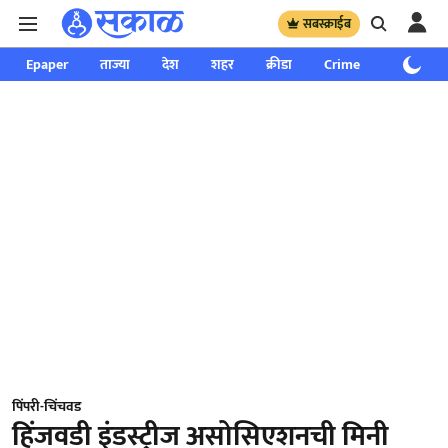
सबस्क्राईब
Epaper
ताज्या
देश
शहर
क्रीडा
Crime
साप्ताहिक
पिंपरी-चिंचवड
हिंजवडी इंडस्ट्रीज असोसिएशनची मिनी