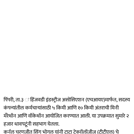
पिंपरी, ता.३ ः हिंजवडी इंडस्ट्रीज असोसिएशन (एचआयए)मार्फत, सदस्य
कंपन्यांतील कर्मचाऱ्यांसाठी ५ किमी आणि १० किमी अंतराची मिनी
मॅरेथॉन आणि वॉकेथॉन आयोजित करण्यात आली. या उपक्रमात सुमारे २
हजार धावपटूंनी सहभाग घेतला.
कर्नल चरणजीत सिंग भोगल यांनी टाटा टेक्नॉलॉजीज (टीटीएल) चे