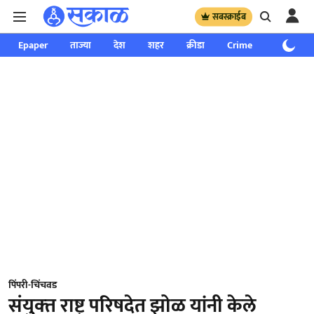
सबस्क्राईब
Epaper
ताज्या
देश
शहर
क्रीडा
Crime
साप्ताहिक
पिंपरी-चिंचवड
संयुक्‍त राष्ट्र परिषदेत झोळ यांनी केले