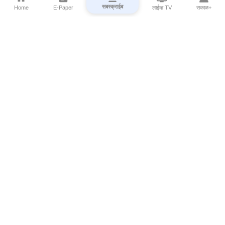
सबस्क्राईब
Home
E-Paper
लाईव्ह TV
सकाळ+
⌄
Marathi News
⌄
About Esakal
⌄
Digital Products
⌄
Sakal Programs
⌄
Print Products