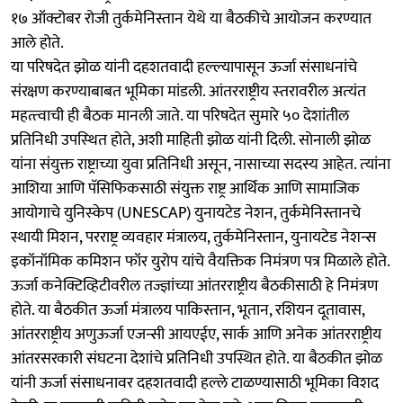
१७ ऑक्टोबर रोजी तुर्कमेनिस्तान येथे या बैठकीचे आयोजन करण्यात
आले होते.
या परिषदेत झोळ यांनी दहशतवादी हल्‍ल्‍यापासून ऊर्जा संसाधनांचे
संरक्षण करण्याबाबत भूमिका मांडली. आंतरराष्ट्रीय स्‍तरावरील अत्‍यंत
महत्‍त्‍वाची ही बैठक मानली जाते. या परिषदेत सुमारे ५० देशांतील
प्रतिनिधी उपस्‍थित होते, अशी माहिती झोळ यांनी दिली. सोनाली झोळ
यांना संयुक्त राष्ट्राच्या युवा प्रतिनिधी असून, नासाच्या सदस्य आहेत. त्‍यांना
आशिया आणि पॅसिफिकसाठी संयुक्त राष्ट्र आर्थिक आणि सामाजिक
आयोगाचे युनिस्‍केप (UNESCAP) युनायटेड नेशन, तुर्कमेनिस्तानचे
स्थायी मिशन, परराष्ट्र व्यवहार मंत्रालय, तुर्कमेनिस्तान, युनायटेड नेशन्स
इकॉनॉमिक कमिशन फॉर युरोप यांचे वैयक्तिक निमंत्रण पत्र मिळाले होते.
ऊर्जा कनेक्टिव्हिटीवरील तज्ज्ञांच्या आंतरराष्ट्रीय बैठकीसाठी हे निमंत्रण
होते. या बैठकीत ऊर्जा मंत्रालय पाकिस्तान, भूतान, रशियन दूतावास,
आंतरराष्ट्रीय अणुऊर्जा एजन्सी आयएईए, सार्क आणि अनेक आंतरराष्ट्रीय
आंतरसरकारी संघटना देशांचे प्रतिनिधी उपस्थित होते. या बैठकीत झोळ
यांनी ऊर्जा संसाधनावर दहशतवादी हल्‍ले टाळण्यासाठी भूमिका विशद