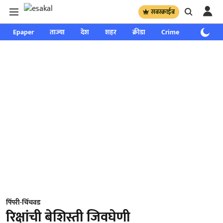
सबस्क्राईब
Epaper
ताज्या
देश
शहर
क्रीडा
Crime
साप्ताहिक
पिंपरी-चिंचवड
रिक्षांची बेशिस्ती जिवघेणी