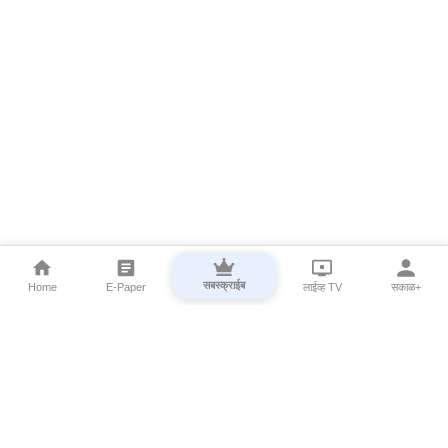
सबस्क्राईब
Home
E-Paper
लाईव्ह TV
सकाळ+