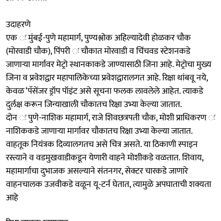
उदाहरणे
एक ः मुंबई-पुणे महामार्ग, पुण्यश्लोक अहिल्यादेवी होळकर चौक
(मोरवाडी चौक), पिंपरी ः चौकात मोरवाडी व चिंचवड स्टेशनकडे
जाणाऱ्या मार्गावर मेट्रो स्थानकाकडे जाण्यासाठी जिना आहे. मेट्रोचा मुख्य
जिना व प्रवेशद्वार महापालिकेच्या प्रवेशद्वारालगत आहे. रिक्षा थांबवू नये,
केवळ ‘पॅसेंजर ड्रॉप पॉइंट असे सूचना फलक लावलेले आहेत. त्याकडे
दुर्लक्ष करून जिन्याखाली चौकातच रिक्षा उभ्या केल्या जातात.
दोन ः पुणे-नाशिक महामार्ग, राजे शिवछत्रपती चौक, मोशी प्राधिकरण ः
नाशिककडे जाणाऱ्या मार्गावर चौकातच रिक्षा उभ्या केल्या जातात.
वाहतूक नियंत्रक दिव्यालगतच असे चित्र असते. या ठिकाणी स्पाइन
रस्त्याने व वडमुखवाडीकडून येणारी वाहने मोशीकडे वळतात. शिवाय,
महामार्गाचा दुभाजक असल्याने संतनगर, सेक्टर चारकडे जाणारे
वाहनचालक उजवीकडे वळून यू-टर्न घेतात, त्यामुळे अपघाताची शक्यता
आहे