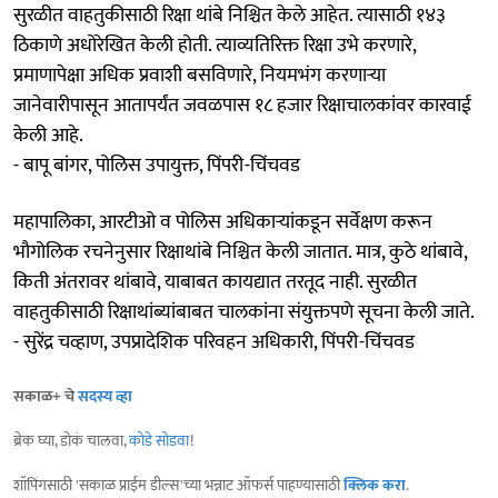
सुरळीत वाहतुकीसाठी रिक्षा थांबे निश्चित केले आहेत. त्यासाठी १४३
ठिकाणे अधोरेखित केली होती. त्याव्यतिरिक्त रिक्षा उभे करणारे,
प्रमाणापेक्षा अधिक प्रवाशी बसविणारे, नियमभंग करणाऱ्या
जानेवारीपासून आतापर्यंत जवळपास १८ हजार रिक्षाचालकांवर कारवाई
केली आहे.
- बापू बांगर, पोलिस उपायुक्त, पिंपरी-चिंचवड
महापालिका, आरटीओ व पोलिस अधिकाऱ्यांकडून सर्वेक्षण करून
भौगोलिक रचनेनुसार रिक्षाथांबे निश्चित केली जातात. मात्र, कुठे थांबावे,
किती अंतरावर थांबावे, याबाबत कायद्यात तरतूद नाही. सुरळीत
वाहतुकीसाठी रिक्षाथांब्यांबाबत चालकांना संयुक्तपणे सूचना केली जाते.
- सुरेंद्र चव्हाण, उपप्रादेशिक परिवहन अधिकारी, पिंपरी-चिंचवड
सकाळ+ चे
सदस्य व्हा
ब्रेक घ्या, डोकं चालवा,
कोडे सोडवा
!
शॉपिंगसाठी 'सकाळ प्राईम डील्स'च्या भन्नाट ऑफर्स पाहण्यासाठी
क्लिक करा
.