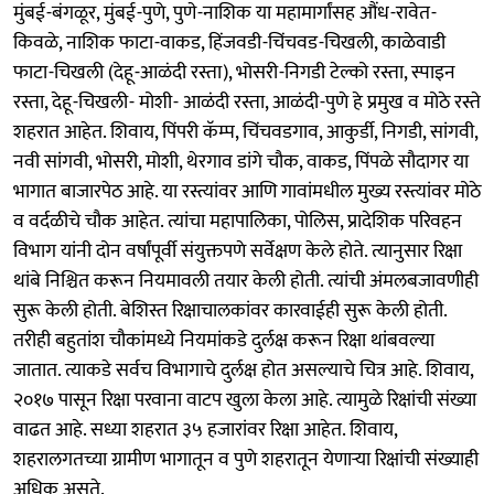
मुंबई-बंगळूर, मुंबई-पुणे, पुणे-नाशिक या महामार्गांसह औंध-रावेत-
किवळे, नाशिक फाटा-वाकड, हिंजवडी-चिंचवड-चिखली, काळेवाडी
फाटा-चिखली (देहू-आळंदी रस्ता), भोसरी-निगडी टेल्को रस्ता, स्पाइन
रस्ता, देहू-चिखली- मोशी- आळंदी रस्ता, आळंदी-पुणे हे प्रमुख व मोठे रस्ते
शहरात आहेत. शिवाय, पिंपरी कॅम्प, चिंचवडगाव, आकुर्डी, निगडी, सांगवी,
नवी सांगवी, भोसरी, मोशी, थेरगाव डांगे चौक, वाकड, पिंपळे सौदागर या
भागात बाजारपेठ आहे. या रस्त्यांवर आणि गावांमधील मुख्य रस्त्यांवर मोठे
व वर्दळीचे चौक आहेत. त्यांचा महापालिका, पोलिस, प्रादेशिक परिवहन
विभाग यांनी दोन वर्षांपूर्वी संयुक्तपणे सर्वेक्षण केले होते. त्यानुसार रिक्षा
थांबे निश्चित करून नियमावली तयार केली होती. त्यांची अंमलबजावणीही
सुरू केली होती. बेशिस्त रिक्षाचालकांवर कारवाईही सुरू केली होती.
तरीही बहुतांश चौकांमध्ये नियमांकडे दुर्लक्ष करून रिक्षा थांबवल्या
जातात. त्याकडे सर्वच विभागाचे दुर्लक्ष होत असल्याचे चित्र आहे. शिवाय,
२०१७ पासून रिक्षा परवाना वाटप खुला केला आहे. त्यामुळे रिक्षांची संख्या
वाढत आहे. सध्या शहरात ३५ हजारांवर रिक्षा आहेत. शिवाय,
शहरालगतच्या ग्रामीण भागातून व पुणे शहरातून येणाऱ्या रिक्षांची संख्याही
अधिक असते.