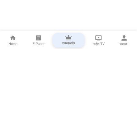
सबस्क्राईब
Home
E-Paper
लाईव्ह TV
सकाळ+
⌄
Marathi News
⌄
About Esakal