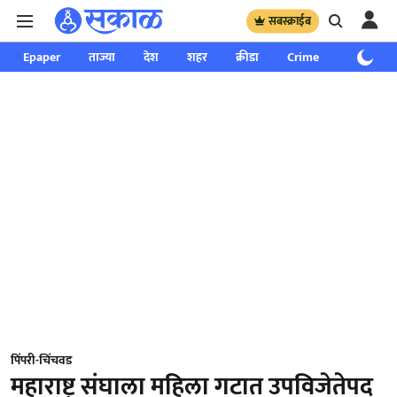
सबस्क्राईब
Epaper
ताज्या
देश
शहर
क्रीडा
Crime
साप्ताहिक
पिंपरी-चिंचवड
महाराष्ट्र संघाला महिला गटात उपविजेतेपद