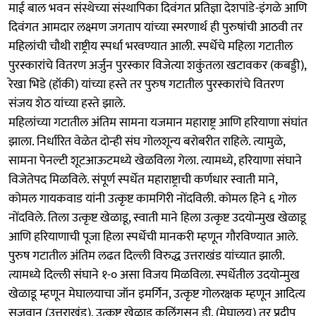
माई बाल भवन संस्थेच्या संस्थापिका दिवंगत प्रतिज्ञा देशपांडे-इंगळे आणि
दिवंगत आमदार लक्ष्मण जगताप यांच्या स्मरणार्थ ही पुरुषांची आठवी तर
महिलांची चौथी राष्ट्रीय स्पर्धा भरवण्यात आली. स्पर्धेचे महिला गटातील
पुरस्कारांचे वितरण अर्जुन पुरस्कार विजेत्या शकुंतला खटावकर (कबड्डी),
रेखा भिडे (हॉकी) यांच्या हस्ते तर पुरुष गटातील पुरस्कारांचे वितरण
संजय शेठ यांच्या हस्ते झाले.
महिलांच्या गटातील अंतिम सामना यजमान महाराष्ट्र आणि हरियाणा संघांत
झाला. निर्धारित वेळेत दोन्ही संघ गोलशून्य बरोबरीत राहिले. त्यामुळे,
सामना पेनल्टी शूटआऊटमध्ये खेळविला गेला. त्यामध्ये, हरियाणा संघाने
विजेतेपद मिळविले. संपूर्ण स्पर्धेत महाराष्ट्राची कर्णधार स्वाती माने,
कोमल गायकवाड यांनी उत्कृष्ट कामगिरी नोंदविली. कोमल हिने ६ गोल
नोंदविले. तिला उत्कृष्ट खेळाडू, स्वाती माने हिला उत्कृष्ट उदयोन्मुख खेळाडू
आणि हरियाणाची पूजा हिला स्पर्धेची मानकरी म्हणून गौरविण्यात आले.
पुरुष गटातील अंतिम लढत दिल्ली विरुद्ध उत्तराखंड यांच्यात झाली.
त्यामध्ये दिल्ली संघाने १-० असा विजय मिळविला. स्पर्धेतील उदयोन्मुख
खेळाडू म्हणून मेघालयाचा जॉन इमर्गिन, उत्कृष्ट गोलरक्षक म्हणून आदित्य
सजवान (उत्तराखंड), उत्कृष्ट खेळाडू कलिंगसन डी. (मेघालय) तर प्रदीप